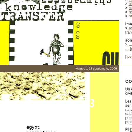
>
e
>
c
>
p
>
p
im
>
a
tra
son
>
..
... 
|
pe
viernes :: 22 septiembre, 2006
co
Un 
civi
Les
ser
natu
cad
per
prop
El
D