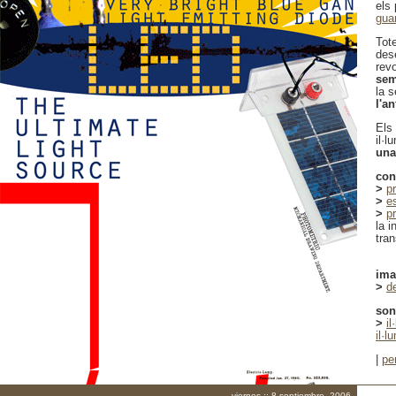
els
gua
Tot
des
rev
sem
la 
l'a
Els
il·l
una
con
>
p
>
e
>
p
la i
tran
im
>
d
son
>
il
il·l
|
pe
viernes :: 8 septiembre, 2006