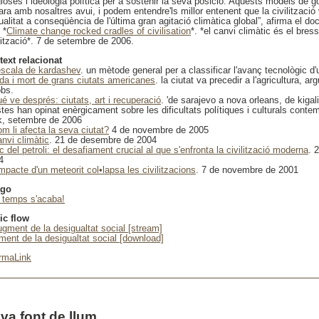
gioses i ideologia política per a sostenir la seva posició. Aquests models de 
ra amb nosaltres avui, i podem entendre'ls millor entenent que la civilització 
alitat a conseqüència de l'última gran agitació climàtica global”, afirma el do
*
Climate change rocked cradles of civilisation
*. *el canvi climàtic és el bress
lització*. 7 de setembre de 2006.
text relacionat
'escala de kardashev
. un mètode general per a classificar l'avanç tecnològic d'u
ida i mort de grans ciutats americanes
. la ciutat va precedir a l'agricultura, a
obs.
ué ve després: ciutats, art i recuperació
. 'de sarajevo a nova orleans, de kigali
stes han opinat enèrgicament sobre les dificultats polítiques i culturals cont
k, setembre de 2006
om li afecta la seva ciutat?
4 de novembre de 2005
anvi climàtic
. 21 de desembre de 2004
c del petroli: el desafiament crucial al que s'enfronta la civilització moderna
. 
4
impacte d'un meteorit col•lapsa les civilitzacions
. 7 de novembre de 2001
ago
l temps s'acaba!
ic flow
ugment de la desigualtat social [stream]
ment de la desigualtat social [download]
rmaLink
va font de llum