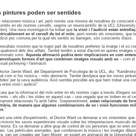
s pintures poden ser sentides
s relacionem música i art, però només una minoria de nosaltres és conscient d
entits en els nostres cervells, segons un neurocientífic de la UCL (University
don). Una nova investigació ha trobat que
la visió i l'audició estan entrella
xtricablement en el cervell de tot el món
, però només els sinestetes, que 
dició poc comuna per la qual els sentits es barregen, són conscients d'això.
resultats mostren que la major part de nosaltres prefereix la imatge i el so c
 qualsevol dels dos aïllats. També tendim a estar d'acord en quines imatges 
erminats sons.
Aquesta afirmació podria tenir implicacions en com entene
envolupem formes d'art que combinen imatges visuals amb so
– com el b
isual jockeying i l'animació.
Doctor Jamie Ward, del Departament de Psicologia de la UCL, diu: “Kandinsky v
ual com si fos música – més abstracte. També desitjava que les seves pintur
ntides' per la seva audiència. Això sembla possible ara que hem trobat una co
a entre visió i audició”.
cara que la informació del món entre en els nostres caps a través d'òrgans se
rents – els ulls i les oïdes en aquest cas – una vegada que es troben en el ce
imament relacionats l'ú amb l'altre. Sorprenentment,
estan relacionats de fo
itrària, de manera que algunes combinacions de so i visió funcionen mi
es
.”
ant una sèrie d'experiments, el Doctor Ward va demanar a sis sinestetes que 
crivissin les seves experiències visuals sobre les interpretacions musicals 
hestra. Es va demanar a altre grup de control de sis persones que no eren sin
eix. Les pel•lícules animades, que combinaven la música i les imatges dibui
va, van ser creades per Sam Moore, un expert en animació de la Universitat 