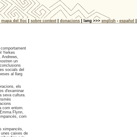
|
mapa del lloc
|
sobre context
|
donacions
| lang >>>
english
-
español
|
n comportament
el Yerkes
t. Andrews,
mostren un
 conclusions
es socials del
eses al llarg
racions, els
es d'examinar
a seva cultura.
ansmès
racions
a com entorn.
r Emma Flynn,
 ximpancés, com
es ximpancés,
ir unes caixes de