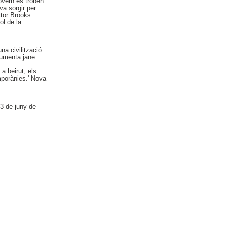
govern es troben
va sorgir per
ctor Brooks.
ol de la
na civilització.
rgumenta jane
 a beirut, els
emporànies.' Nova
23 de juny de