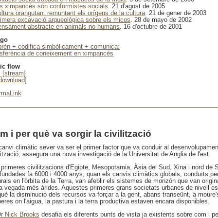
ls ximpancés són conformistes socials
. 21 d'agost de 2005
ultura orangutan: remuntant els orígens de la cultura
. 21 de gener de 2003
rimera excavació arqueològica sobre els micos
. 28 de mayo de 2002
ensament abstracte en animals no humans
. 16 d'octubre de 2001
ago
prèn + codifica simbòlicament + comunica:
nsferència de coneixement en ximpancés
ic flow
. [stream]
[download]
rmaLink
m i per què va sorgir la civilització
canvi climàtic sever va ser el primer factor que va conduir al desenvolupamen
lització, assegura una nova investigació de la Universitat de Anglia de l'est.
 primeres civilitzacions d'Egipte, Mesopotamia, Àsia del Sud, Xina i nord de
 fundades fa 6000 i 4000 anys, quan els canvis climàtics globals, conduïts pe
rals en l'òrbita de la Terra, van afeblir els sistemes de monzón que van origi
a vegada més àrides. Aquestes primeres grans societats urbanes de nivell est
què la disminució dels recursos va forçar a la gent, abans transeünt, a moure'
eres on l'aigua, la pastura i la terra productiva estaven encara disponibles.
r Nick Brooks
desafia els diferents punts de vista ja existents sobre com i pe