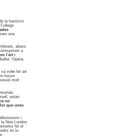
e la transició
 College
çades
tenen una
ombinats, abans
corresponen a
m l'art i
allet, l'òpera,
a voler fer art
es fossin
nnexió molt
nsorials
rvell, estan
rma no
llor que unes
dibuixessin i
de la New London
estetes fer el
xades en la
de