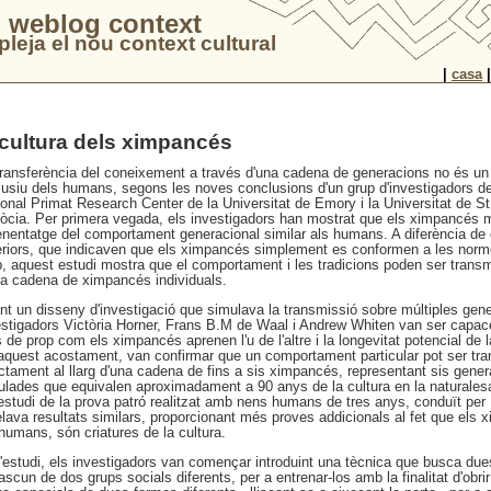
 weblog context
leja el nou context cultural
|
casa
 cultura dels ximpancés
transferència del coneixement a través d'una cadena de generacions no és u
lusiu dels humans, segons les noves conclusions d'un grup d'investigadors d
ional Primat Research Center de la Universitat de Emory i la Universitat de S
òcia. Per primera vegada, els investigadors han mostrat que els ximpancés 
enentatge del comportament generacional similar als humans. A diferència de
eriors, que indicaven que els ximpancés simplement es conformen a les norm
p, aquest estudi mostra que el comportament i les tradicions poden ser transm
na cadena de ximpancés individuals.
nt un disseny d'investigació que simulava la transmissió sobre múltiples gene
estigadors Victòria Horner, Frans B.M de Waal i Andrew Whiten van ser capac
de prop com els ximpancés aprenen l'u de l'altre i la longevitat potencial de l
aquest acostament, van confirmar que un comportament particular pot ser tr
ctament al llarg d'una cadena de fins a sis ximpancés, representant sis gene
ulades que equivalen aproximadament a 90 anys de la cultura en la naturales
estudi de la prova patró realitzat amb nens humans de tres anys, conduït pe
elava resultats similars, proporcionant més proves addicionals al fet que els
humans, són criatures de la cultura.
l'estudi, els investigadors van començar introduint una tècnica que busca du
scun de dos grups socials diferents, per a entrenar-los amb la finalitat d'obr