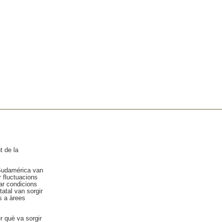
t de la
 Sudamérica van
r fluctuacions
nar condicions
atal van sorgir
s a àrees
r què va sorgir