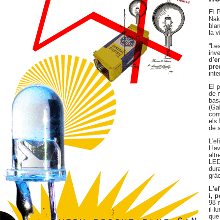
El 
Nak
blan
la 
“Le
inv
d'e
pre
inte
El 
de 
bas
(Ga
com
els
de 
L'e
Lla
altr
LED
dura
gràc
L'e
i, 
98 
il·l
que 