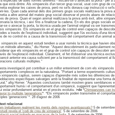
a especials de dues formes diferents - lliscant-se o aixecant la porta - per a ar
ta que està dintre. Als ximpancés d'un tercer grup social, usat com grup de con
metia explorar les caixes de prova, però no se'ls donava cap instrucció o se'l
brir-les. Quan cada animal dels dos primers grups socials realitzava la prova 
metia a altre animal del mateix grup social observar el procés abans de relac
xes de prova. Quan el segon animal realitzava la prova amb èxit, altre ximpanc
rvaria la tècnica, i així fins a finalitzar la cadena. En els dos grups socials e
car-se o aixecar la porta, la tècnica usada per l'animal original va ser transme
 sis ximpancés. Els ximpancés en el grup de control eren capaços de descob
des a través de l'exploració individual, suggerint que l'ús exclusiu d'una tècn
ps de no control és a causa de la transmissió del comportament d'un animal an
s ximpancés en aquest estudi tendien a usar només la tècnica que havien ob
 un mètode alternatiu," diu Horner. "Aquest descobriment és particularment no
siderar que els ximpancés en el grup de control són capaços de descobrir 
avés de l'exploració individual. Clarament, el fet d'observar una tècnica exclus
pancé anterior era causa suficient per a la transmissió del comportament al ll
racions culturals múltiples."
esta investigació pot contribuir a un millor enteniment de com els ximpancés
portaments complexos en la naturalesa. "Portant a terme experiments cultura
 ximpancés captius, serem capaços d'aprendre més sobre les diferències d
poblacions específiques salvatges amb la finalitat de representar una forma de
tural," afig Horner. "Aquestes conclusions també mostren grans semblances en
portament humà i el comportament d'un ximpancé, suggerint que l'aprenentatg
ui estar profundament arrelat en el procés evolutiu.
>de
*
Chimpanzees can tra
vior to multiple 'generations'
*. *Els ximpancés poden transmetre el comportam
iples 'generacions' *. 28 d'agost de 2006
text relacionat
om treballaven realment les ments dels nostres avantpassats?
5 de setembre
'estudi revela el 'codi de creu de ximpancé'
. 5 de setembre de 2006
mitació social trobada en macacos de la Índia
. 5 de setembre de 2006