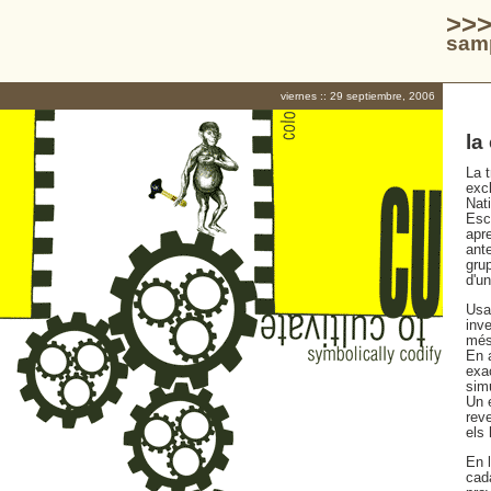
>>>
samp
viernes :: 29 septiembre, 2006
la
La 
exc
Nat
Esc
apr
ant
gru
d'u
Usa
inv
més 
En 
exa
sim
Un 
rev
els 
En 
cada