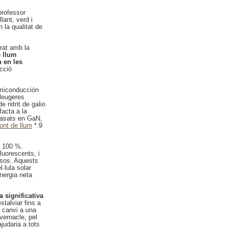
professor
lant, verd i
 la qualitat de
rat amb la
e llum
n en les
ecció
emiconducción
lleugeres
nitrit de galio
facta a la
 basats en GaN,
ont de llum
*.9
l 100 %.
luorescents, i
ursos. Aquests
·lula solar
energia neta
a significativa
stalviar fins a
n canvi a una
vernacle, pel
judaria a tots