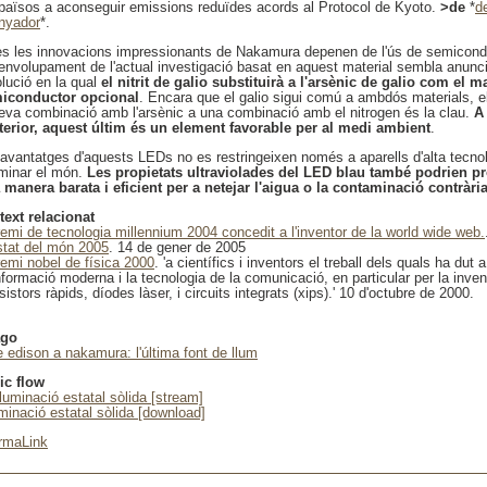
 països a aconseguir emissions reduïdes acords al Protocol de Kyoto.
>de
*
d
nyador
*.
es les innovacions impressionants de Nakamura depenen de l'ús de semicond
envolupament de l'actual investigació basat en aquest material sembla anunc
olució en la qual
el nitrit de galio substituirà a l'arsènic de galio com el m
iconductor opcional
. Encara que el galio sigui comú a ambdós materials, 
seva combinació amb l'arsènic a una combinació amb el nitrogen és la clau.
A
nterior, aquest últim és un element favorable per al medi ambient
.
 avantatges d'aquests LEDs no es restringeixen només a aparells d'alta tecnol
uminar el món.
Les propietats ultraviolades del LED blau també podrien p
 manera barata i eficient per a netejar l'aigua o la contaminació contràri
text relacionat
remi de tecnologia millennium 2004 concedit a l'inventor de la world wide web.
stat del món 2005
. 14 de gener de 2005
remi nobel de física 2000
. 'a científics i inventors el treball dels quals ha dut 
nformació moderna i la tecnologia de la comunicació, en particular per la inve
sistors ràpids, díodes làser, i circuits integrats (xips).' 10 d'octubre de 2000.
ago
e edison a nakamura: l'última font de llum
ic flow
·luminació estatal sòlida [stream]
uminació estatal sòlida [download]
rmaLink