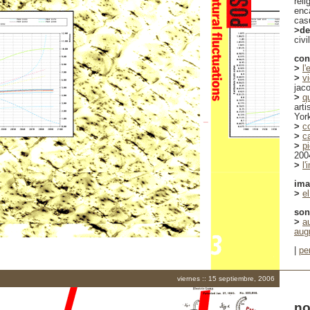
reli
enca
casu
>de
civi
con
>
l
>
v
jac
>
q
arti
Yor
>
c
>
c
>
pi
200
>
l'
im
>
e
son
>
a
aug
|
pe
viernes :: 15 septiembre, 2006
no