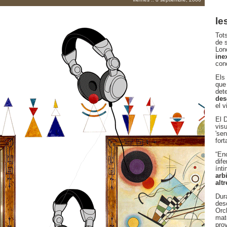
le
Tot
de s
Lon
ine
con
Els 
que
det
des
el v
El 
vis
'se
fort
“En
dife
ínt
arb
altr
Dur
des
Orc
mat
pro