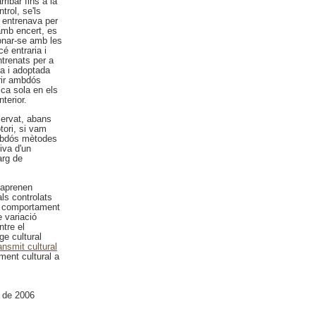
ribar fins a la
trol, se'ls
s entrenava per
amb encert, es
ionar-se amb les
é entraria i
ntrenats per a
sa i adoptada
rir ambdós
ica sola en els
terior.
servat, abans
tori, si vam
ambdós mètodes
iva d'un
arg de
 aprenen
ls controlats
e comportament
 variació
tre el
e cultural
nsmit cultural
ent cultural a
 de 2006