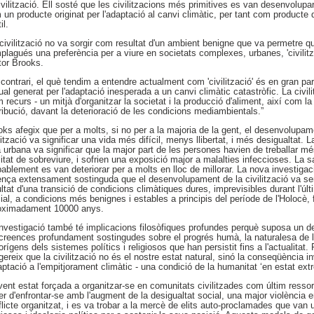
ivilització. Ell sosté que les civilitzacions més primitives es van desenvolupa
un producte originat per l'adaptació al canvi climàtic, per tant com producte
il.
 civilització no va sorgir com resultat d'un ambient benigne que va permetre q
lagués una preferència per a viure en societats complexes, urbanes, 'civilitza
tor Brooks.
contrari, el què tendim a entendre actualment com 'civilització' és en gran pa
al generat per l'adaptació inesperada a un canvi climàtic catastròfic. La civil
m recurs - un mitjà d'organitzar la societat i la producció d'aliment, així com l
ribució, davant la deterioració de les condicions mediambientals.”
oks afegix que per a molts, si no per a la majoria de la gent, el desenvolupam
lització va significar una vida més difícil, menys llibertat, i més desigualtat. La
a urbana va significar que la major part de les persones havien de treballar m
litat de sobreviure, i sofrien una exposició major a malalties infeccioses. La sal
ablement es van deteriorar per a molts en lloc de millorar. La nova investigac
ença extensament sostinguda que el desenvolupament de la civilització va se
ltat d'una transició de condicions climàtiques dures, imprevisibles durant l'úl
ial, a condicions més benignes i estables a principis del període de l'Holocè, 
oximadament 10000 anys.
investigació també té implicacions filosòfiques profundes perquè suposa un d
 creences profundament sostingudes sobre el progrés humà, la naturalesa de la 
orígens dels sistemes polítics i religiosos que han persistit fins a l'actualitat.
ereix que la civilització no és el nostre estat natural, sinó la conseqüència i
aptació a l'empitjorament climàtic - una condició de la humanitat ‘en estat ext
ent estat forçada a organitzar-se en comunitats civilitzades com últim ressor
er d'enfrontar-se amb l'augment de la desigualtat social, una major violència 
licte organitzat, i es va trobar a la mercè de elits auto-proclamades que van u