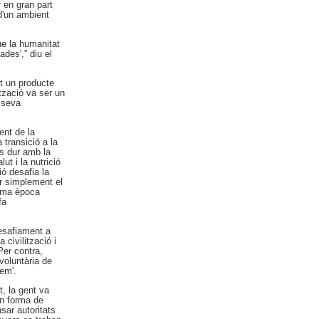
r en gran part
 d'un ambient
ue la humanitat
des',” diu el
rt un producte
ització va ser un
a seva
ent de la
 transició a la
és dur amb la
ut i la nutrició
ió desafia la
r simplement el
tima època
fa
esafiament a
civilització i
 Per contra,
nvoluntària de
rem'.
t, la gent va
en forma de
sar autoritats