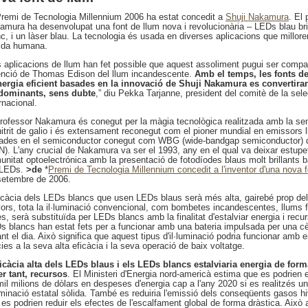
Premi de Tecnologia Millennium 2006 ha estat concedit a
Shuji Nakamura
. El 
amura ha desenvolupat una font de llum nova i revolucionària – LEDs blau bril
c, i un làser blau. La tecnologia és usada en diverses aplicacions que milloren
vida humana.
s aplicacions de llum han fet possible que aquest assoliment pugui ser compa
enció de Thomas Edison del llum incandescente.
Amb el temps, les fonts d
nergia eficient basades en la innovació de Shuji Nakamura es convertira
dominants, sens dubte
,” diu Pekka Tarjanne, president del comitè de la sel
rnacional.
professor Nakamura és conegut per la màgia tecnològica realitzada amb la s
nitrit de galio i és extensament reconegut com el pioner mundial en emissors 
ades en el semiconductor conegut com WBG (wide-bandgap semiconductor) de 
N). L'any crucial de Nakamura va ser el 1993, any en el qual va deixar estupe
unitat optoelectrónica amb la presentació de fotodíodes blaus molt brillants
 LEDs.
>de
*
Premi de Tecnologia Millennium concedit a l'inventor d'una nova f
setembre de 2006.
ficàcia dels LEDs blancs que usen LEDs blaus serà més alta, gairebé prop de
vors, tota la il·luminació convencional, com bombetes incandescentes, llums f
es, serà substituïda per LEDs blancs amb la finalitat d'estalviar energia i rec
s blancs han estat fets per a funcionar amb una bateria impulsada per una cèl
nt el dia. Això significa que aquest tipus d'il·luminació podria funcionar amb 
ies a la seva alta eficàcia i la seva operació de baix voltatge.
ficàcia alta dels LEDs blaus i els LEDs blancs estalviaria energia de form
per tant, recursos
. El Ministeri d'Energia nord-americà estima que es podrien e
mil milions de dòlars en despeses d'energia cap a l'any 2020 si es realitzés u
uminació estatal sòlida. També es reduiria l'emissió dels conseqüents gasos hi
es podrien reduir els efectes de l'escalfament global de forma dràstica. Això a