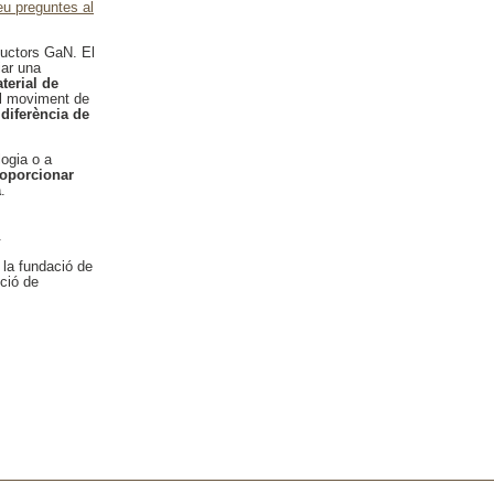
eu preguntes al
uctors GaN. El
iar una
aterial de
el moviment de
 diferència de
ogia o a
roporcionar
a
.
.
a la fundació de
nció de