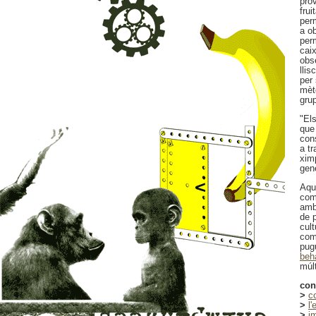
prov
frui
per
a o
per
cai
obse
llis
per
mèto
gru
"El
que
con
a tr
xim
gene
Aqu
com
amb
de 
cul
com
pug
beha
múlt
con
>
c
>
l
>
i