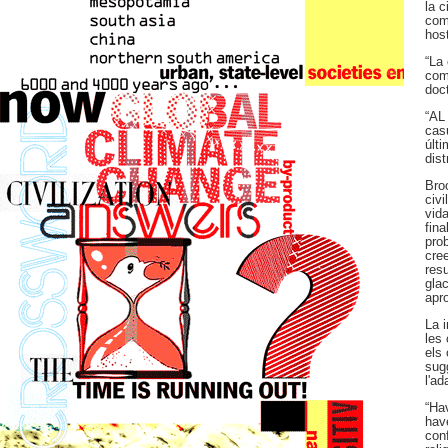
la c
com 
host
“La
comp
doc
“AL 
casu
últi
dist
Bro
civi
vid
fina
prob
cre
resu
glac
apr
La 
les
els 
sugg
l'ad
“Hav
hav
conf