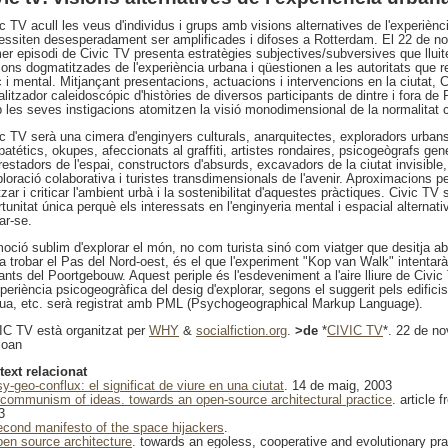
c TV acull les veus d'individus i grups amb visions alternatives de l'experièn
essiten desesperadament ser amplificades i difoses a Rotterdam. El 22 de n
mer episodi de Civic TV presenta estratègies subjectives/subversives que llui
ions dogmatitzades de l'experiència urbana i qüestionen a les autoritats que r
c i mental. Mitjançant presentacions, actuacions i intervencions en la ciutat, 
litzador caleidoscópic d'històries de diversos participants de dintre i fora d
 les seves instigacions atomitzen la visió monodimensional de la normalitat c
ic TV serà una cimera d'enginyers culturals, anarquitectes, exploradors urban
patétics, okupes, afeccionats al graffiti, artistes rondaires, psicogeògrafs gen
estadors de l'espai, constructors d'absurds, excavadors de la ciutat invisible
ploració colaborativa i turistes transdimensionals de l'avenir. Aproximacions p
itzar i criticar l'ambient urbà i la sostenibilitat d'aquestes pràctiques. Civic TV
tunitat única perquè els interessats en l'enginyeria mental i espacial alternat
ar-se.
moció sublim d'explorar el món, no com turista sinó com viatger que desitja a
a trobar el Pas del Nord-oest, és el que l'experiment "Kop van Walk" intentarà
ants del Poortgebouw. Aquest periple és l'esdeveniment a l'aire lliure de Civic
periència psicogeogràfica del desig d'explorar, segons el suggerit pels edificis
igua, etc. serà registrat amb PML (Psychogeographical Markup Language).
IC TV està organitzat per
WHY
&
socialfiction.org
.
>de
*
CIVIC TV
*. 22 de n
joan
text relacionat
sy-geo-conflux: el significat de viure en una ciutat
. 14 de maig, 2003
 communism of ideas. towards an open-source architectural practice
. article 
3
econd manifesto of the space hijackers
.
pen source architecture
. towards an egoless, cooperative and evolutionary pra