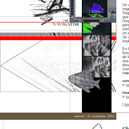
Un 
seg
Segu
que
l'ex
per
sinó
un e
'és
imp
En 
fun
de 
una
dona
vost
>ve
con
>
o
im
>
t
|
pe
viernes :: 21 noviembre, 2003
ci