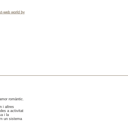
st-web world by
'amor romàntic.
 i altres
des a activitat
a i la
com un sistema