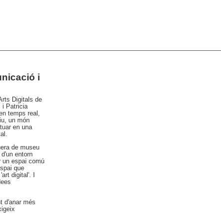
nicació i
rts Digitals de
i Patricia
 en temps real,
tiu, un món
ctuar en una
al.
anera de museu
 d'un entorn
ar un espai comú
espai que
t digital'. I
dees
nt d'anar més
xigeix