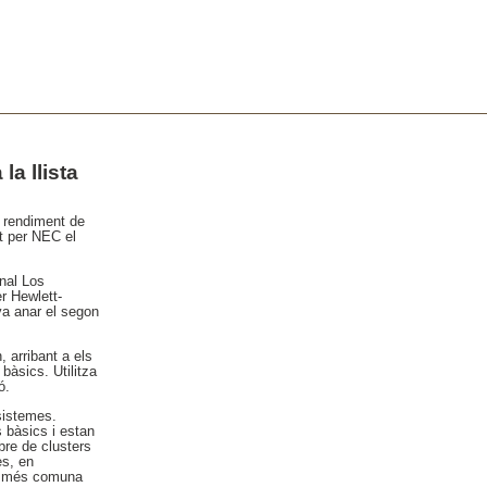
a llista
u rendiment de
at per NEC el
nal Los
r Hewlett-
va anar el segon
 arribant a els
bàsics. Utilitza
ó.
sistemes.
 bàsics i estan
bre de clusters
es, en
ra més comuna