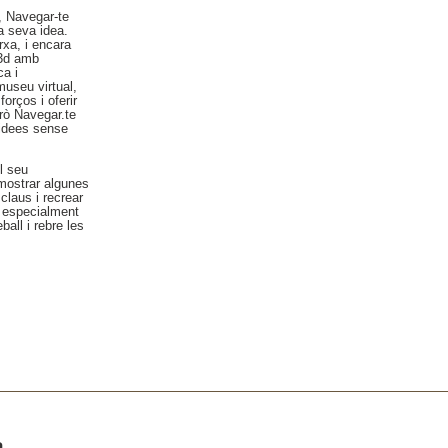
, Navegar-te
a seva idea.
rxa, i encara
 3d amb
ca i
useu virtual,
orços i oferir
erò Navegar.te
 idees sense
l seu
mostrar algunes
claus i recrear
a especialment
all i rebre les
a