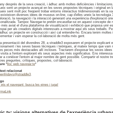
any després de la seva creació, i àdhuc amb moltes deficiències i limitacions
ueix sent un projecte avançat en les seves propostes tècniques i original en l
eix sent molt poc freqüent trobar entorns interactius tridimensionals en la xa
 existeixen diverses idees de museus on-line, cap d'elles uneix la tecnologia
ploració, la navegació i la interacció generant una experiència d'exploració úni
sonalitzada. Tampoc Navegar-te pretén encasellar-se en aquest concepte de m
 més aviat el d'una plataforma de visualització i exhibició que proposa unir esf
spai per als creadors digitals interessats a mostrar aquí els seus treballs. P
 àdhuc un projecte en construcció i així cal entendre-ho. Encara tenim moltes
lementar i vam esperar la col·laboració de molta més gent.
la presentació del divendres 28, a straddle3 exposarem el projecte explicant e
cionament i les seves bases tècniques i teòriques, al mateix temps que vam 
les peces més destacades allí incloses. Tractarem d'exposar les seves idees 
 visita a l'entorn explorant els seus aspectes més significatius. Ens interess
r a conèixer l'entorn al major nombre de gent possible. Compartir el nostre treb
res preguntes, crítiques, propostes, col·laboració.
ure
*
lloc web navegar.te
*
text relacionat
penfridays@straddle3
.
ago
u ets el navegant: busca les eines i juga!
rmaLink
vic tv: visions alternatives de l'experiència urban