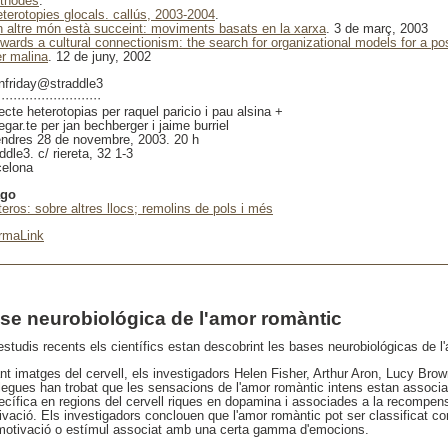
rtnodes
.
eterotopies glocals. callús, 2003-2004
.
n altre món està succeint: moviments basats en la xarxa
. 3 de març, 2003
owards a cultural connectionism: the search for organizational models for a po
er malina
. 12 de juny, 2002
nfriday@straddle3
··························
ecte heterotopias per raquel paricio i pau alsina +
gar.te per jan bechberger i jaime burriel
endres 28 de novembre, 2003. 20 h
ddle3. c/ riereta, 32 1-3
celona
ago
'teros: sobre altres llocs; remolins de pols i més
rmaLink
se neurobiológica de l'amor romàntic
estudis recents els científics estan descobrint les bases neurobiológicas de l
t imatges del cervell, els investigadors Helen Fisher, Arthur Aron, Lucy Brown
·legues han trobat que les sensacions de l'amor romàntic intens estan associa
ecífica en regions del cervell riques en dopamina i associades a la recompens
ivació. Els investigadors conclouen que l'amor romàntic pot ser classificat 
motivació o estímul associat amb una certa gamma d'emocions.