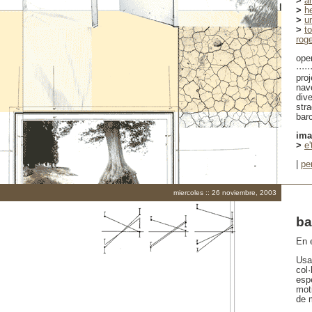
>
a
>
h
>
u
>
t
rog
ope
·····
proj
nave
div
stra
bar
im
>
e
|
pe
miercoles :: 26 noviembre, 2003
ba
En 
Usan
col
esp
mot
de 