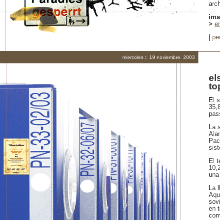
arch
im
>
e
|
pe
miercoles :: 19 noviembre, 2003
el
to
El 
35,8
pas
La 
Ala
Pac
sis
El t
10,
una
La 
Aqu
sovi
en 
com