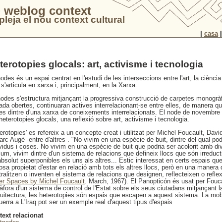
 weblog context
leja el nou context cultural
|
casa
terotopies glocals: art, activisme i tecnologia
odes és un espai centrat en l'estudi de les interseccions entre l'art, la ciència 
s'articula en xarxa i, principalment, en la Xarxa.
nodes s'estructura mitjançant la progressiva construcció de carpetes monogrà
ada obertes, continuaran actives interrelacionant-se entre elles, de manera qu
es dintre d'una xarxa de coneixements interrelacionats. El node de novembre 
heterotopies glocals, una reflexió sobre art, activisme i tecnologia.
erotopies' es refereix a un concepte creat i utilitzat per Michel Foucault, Davi
rc Augé -entre d'altres-. "No vivim en una espècie de buit, dintre del qual po
ividus i coses. No vivim en una espècie de buit que podria ser acolorit amb d
lum, vivim dintre d'un sistema de relacions que defineix llocs que són irreducti
bsolut superponibles els uns als altres... Estic interessat en certs espais que
osa propietat d'estar en relació amb tots els altres llocs, però en una manera
ralitzen o inventen el sistema de relacions que designen, reflecteixen o reflex
er Spaces by Michel Foucault
. March, 1967). El Panopticón és usat per Fouc
fora d'un sistema de control de l'Estat sobre els seus ciutadans mitjançant la
rquitectura; les heterotopies són espais que escapen a aquest sistema. La mobi
uerra a L'Iraq pot ser un exemple real d'aquest tipus d'espais
text relacionat