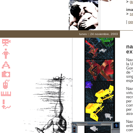
>
gu
im
>
s
|
pe
lunes :: 24 noviembre, 2003
na
ex
Nav
la 
Goro
de 
sing
espè
Nav
virt
rec
per
comb
per 
ass
Nav
enl
comp