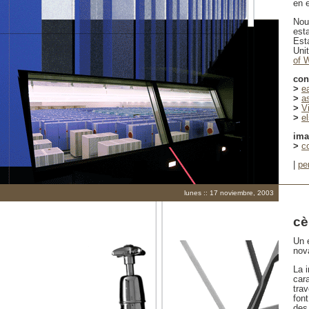
en 
Nou
est
Est
Uni
of 
con
>
e
>
a
>
V
>
e
im
>
c
|
pe
lunes :: 17 noviembre, 2003
cè
Un e
nova
La i
cara
tra
fon
des 