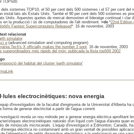
el TOP500.
 dels sistemes TOP10, el 50 per cent dels 500 sistemes i el 57 per cent del r
an instal·lats als Estats Units. També el 90 per cent dels 500 sistemes es pr
ats Units. Aquestes quotes de mercat demostren el lideratge continuat i clar 
ts en la producció i ús de computadores de l'alt rendiment.
>de
*
22nd Edition
World's Fastest Supercomputers Released
*. 16 de novembre, 2003
text relacionat
arth simulator
.
sci q
(advanced simulation and computing program)
irginia Tech's X officially makes the number 3 spot
. 16 de novembre, 2003
ls superordinadors més ràpids del món: publicada la llista top500 2002
.
ago
omposició del habitat del cluster 'earth simulator'
rmaLink
l·lules electrocinètiques: nova energia
quip d'investigadors de la facultat d'enginyeria de la Universitat d'Alberta ha
 forma de generar electricitat a partir de l'aigua corrent.
nvestigació revela un nou mètode per a generar energia elèctrica aprofitant le
cterístiques electrocinètiques naturals d'un líquid com l'aigua d'aixeta quan 
vés de minúsculs microcanals. L'equip d'investigació a Edmonton, Canadà, ha
t d'energia elèctrica no contaminant amb un gran ventall de possibles aplicac
de l'alimentació de petits dispositius electrònics a la participació en una xarx