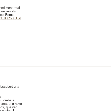
endiment total
odueixen als
dels Estats
 of TOP500 List
 descobert una
s
es bomba a
 creat una nova
ions, que van
a nacional