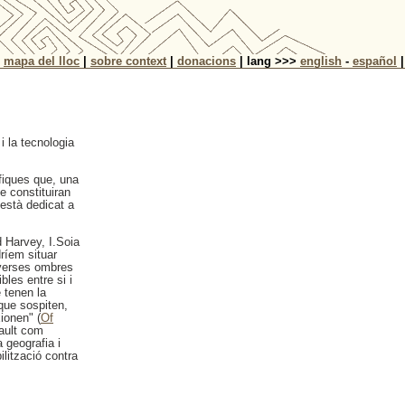
|
mapa del lloc
|
sobre context
|
donacions
| lang >>>
english
-
español
|
i la tecnologia
fiques que, una
e constituiran
està dedicat a
d Harvey, I.Soia
dríem situar
iverses ombres
bles entre si i
 tenen la
 que sospiten,
ionen" (
Of
ault com
 geografia i
lització contra