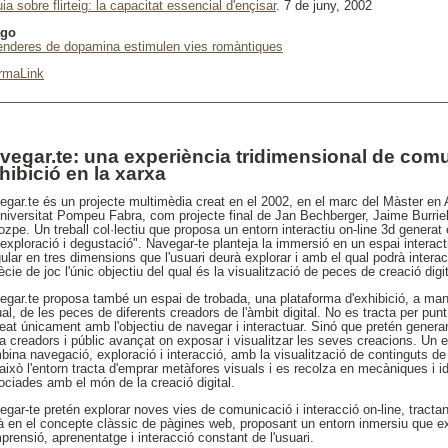
ia sobre flirteig: la capacitat essencial d'ençisar
. 7 de juny, 2002
ago
enderes de dopamina estimulen vies romàntiques
rmaLink
vegar.te: una experiència tridimensional de comu
hibició en la xarxa
egar.te és un projecte multimèdia creat en el 2002, en el marc del Màster en A
Universitat Pompeu Fabra, com projecte final de Jan Bechberger, Jaime Burriel 
zpe. Un treball col·lectiu que proposa un entorn interactiu on-line 3d generat
"exploració i degustació". Navegar-te planteja la immersió en un espai interac
ular en tres dimensions que l'usuari deurà explorar i amb el qual podrà intera
cie de joc l'únic objectiu del qual és la visualització de peces de creació digit
egar.te proposa també un espai de trobada, una plataforma d'exhibició, a m
ual, de les peces de diferents creadors de l'àmbit digital. No es tracta per punt
reat únicament amb l'objectiu de navegar i interactuar. Sinó que pretén gener
 a creadors i públic avançat on exposar i visualitzar les seves creacions. Un 
ina navegació, exploració i interacció, amb la visualització de continguts de 'ar
això l'entorn tracta d'emprar metàfores visuals i es recolza en mecàniques i i
ociades amb el món de la creació digital.
egar-te pretén explorar noves vies de comunicació i interacció on-line, tracta
là en el concepte clàssic de pàgines web, proposant un entorn inmersiu que e
rensió, aprenentatge i interacció constant de l'usuari.