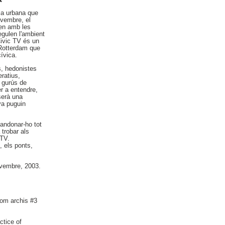
cia urbana que
ovembre, el
ten amb les
egulen l'ambient
Civic TV és un
e Rotterdam que
ívica.
s, hedonistes
eratius,
, gurús de
er a entendre,
 serà una
iva puguin
bandonar-ho tot
 trobar als
 TV.
, els ponts,
ovembre, 2003.
from archis #3
ctice of