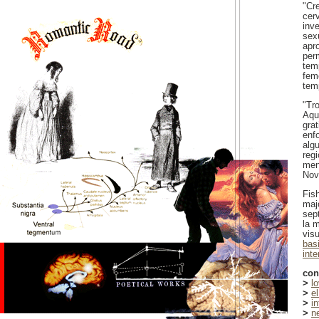
"Cr
cerv
inv
sex
apr
perm
temp
fem
tem
"Tro
Aqu
grat
enf
alg
regi
men
Nov
Fis
maj
sept
la 
visu
basi
inte
con
>
l
>
e
>
in
>
ne