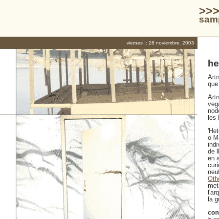
>>>
samp
viernes :: 28 noviembre, 2003
he
Artn
que 
Art
veg
nod
les 
'Het
o Ma
ind
de l
en a
curi
neut
Oth
metà
l'a
la g
con