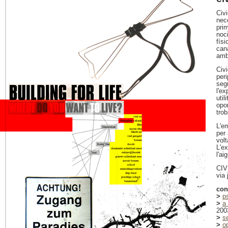
Civi
nec
pri
noc
físi
cana
amb
Civ
peri
segr
l'ex
util
opor
trob
L'e
per 
volt
L'ex
l'a
CIV
via 
con
>
p
>
a
200
>
s
>
o