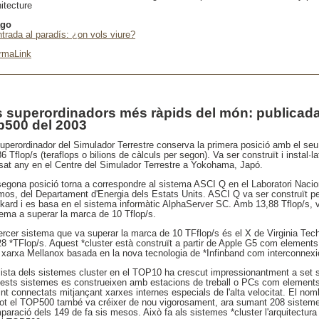
itecture
ago
ntrada al paradís: ¿on vols viure?
rmaLink
s superordinadors més ràpids del món: publicada l
p500 del 2003
superordinador del Simulador Terrestre conserva la primera posició amb el se
6 Tflop/s (teraflops o bilions de càlculs per segon). Va ser construït i instal·l
sat any en el Centre del Simulador Terrestre a Yokohama, Japó.
segona posició torna a correspondre al sistema ASCI Q en el Laboratori Nacio
mos, del Departament d'Energia dels Estats Units. ASCI Q va ser construït pe
kard i es basa en el sistema informàtic AlphaServer SC. Amb 13,88 Tflop/s, 
tema a superar la marca de 10 Tflop/s.
ercer sistema que va superar la marca de 10 TFflop/s és el X de Virginia Tech,
28 *TFlop/s. Aquest *cluster està construït a partir de Apple G5 com elements 
 xarxa Mellanox basada en la nova tecnologia de *Infinband com interconnexi
llista dels sistemes cluster en el TOP10 ha crescut impressionantment a set 
ests sistemes es construeixen amb estacions de treball o PCs com elements
nt connectats mitjançant xarxes internes especials de l'alta velocitat. El nom
tot el TOP500 també va créixer de nou vigorosament, ara sumant 208 sistem
paració dels 149 de fa sis mesos. Això fa als sistemes *cluster l'arquitectu