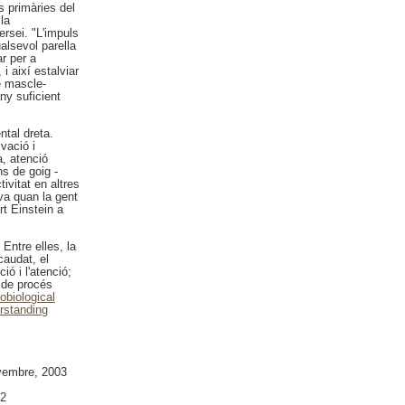
 primàries del
la
rsei. "L'impuls
alsevol parella
r per a
i així estalviar
le mascle-
ny suficient
ntal dreta.
vació i
a, atenció
s de goig -
ivitat en altres
va quan la gent
rt Einstein a
Entre elles, la
caudat, el
ió i l'atenció;
 de procés
obiological
erstanding
vembre, 2003
02