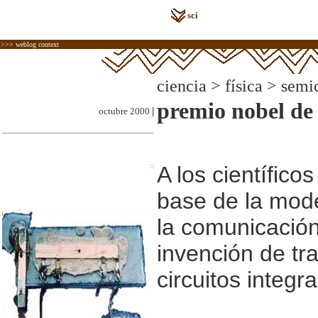
sci
>>> weblog context
ciencia > física > sem
premio nobel de 
octubre 2000
|
::
A los científico
base de la mode
la comunicación
invención de tra
circuitos integr