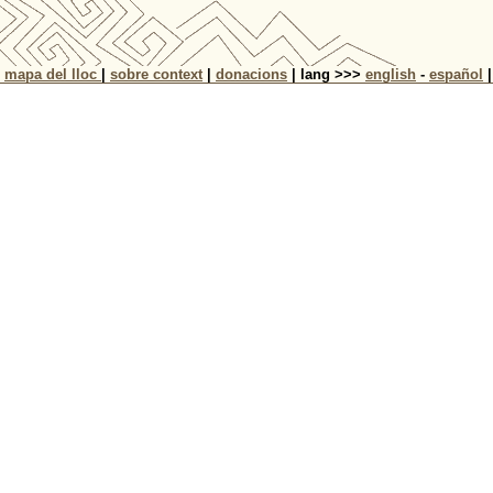
|
mapa del lloc
|
sobre context
|
donacions
| lang >>>
english
-
español
|