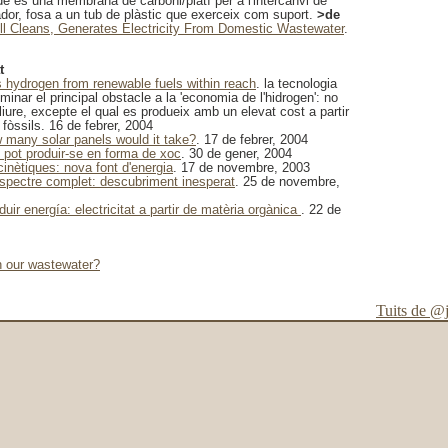
de és una membrana de carboni/platí per a l'intercanvi de
ador, fosa a un tub de plàstic que exerceix com suport.
>de
ell Cleans, Generates Electricity From Domestic Wastewater
.
t
s hydrogen from renewable fuels within reach
. la tecnologia
minar el principal obstacle a la 'economia de l'hidrogen': no
lliure, excepte el qual es produeix amb un elevat cost a partir
fòssils. 16 de febrer, 2004
w many solar panels would it take?
. 17 de febrer, 2004
c pot produir-se en forma de xoc
. 30 de gener, 2004
ocinètiques: nova font d'energia
. 17 de novembre, 2003
'espectre complet: descubriment inesperat
. 25 de novembre,
duir energía: electricitat a partir de matèria orgànica
. 22 de
 our wastewater?
Tuits de @