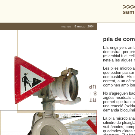
>>>
samp
martes :: 9 marzo, 2004
pila de com
Els enginyers ambi
demostrat, per pr
(microbial fuel ce
neteja les aigües 
Les piles microbia
que poden passar e
combustible. Els e
corrent, a un càto
combinen amb ions 
No s'agreguen bact
aigües residuals c
permet que transpo
una reacció (oxidac
demanda bioquímica
La pila microbian
cilindre de plexig
vuit ànodes, comp
quadrades d'àrea s