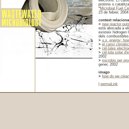
electrons. El càto
protons o catalitz
*
Microbial Fuel C
23 de febrer, 2004
context relaciona
>
new reactor put
està abocada a eli
existeix hidrogen 
dels combustibles 
>
u.s. energy: ho
>
el canvi climàti
>
cèl·lules electr
>
cèl·lula solar d
2002
>
microbis per pro
gener, 2002
imago
>
how do we clean
|
permaLink