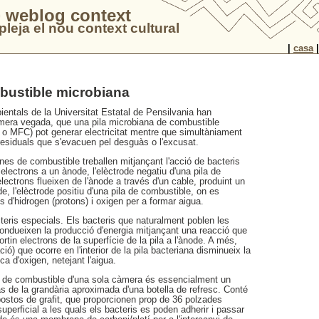
 weblog context
leja el nou context cultural
|
casa
bustible microbiana
entals de la Universitat Estatal de Pensilvania han
imera vegada, que una pila microbiana de combustible
ll o MFC) pot generar electricitat mentre que simultàniament
residuals que s'evacuen pel desguàs o l'excusat.
nes de combustible treballen mitjançant l'acció de bacteris
lectrons a un ànode, l'elèctrode negatiu d'una pila de
lectrons flueixen de l'ànode a través d'un cable, produint un
de, l'elèctrode positiu d'una pila de combustible, on es
d'hidrogen (protons) i oxigen per a formar aigua.
eris especials. Els bacteris que naturalment poblen les
ondueixen la producció d'energia mitjançant una reacció que
rtin electrons de la superfície de la pila a l'ànode. A més,
ió) que ocorre en l'interior de la pila bacteriana disminueix la
 d'oxigen, netejant l'aigua.
a de combustible d'una sola càmera és essencialment un
làs de la grandària aproximada d'una botella de refresc. Conté
ostos de grafit, que proporcionen prop de 36 polzades
uperficial a les quals els bacteris es poden adherir i passar