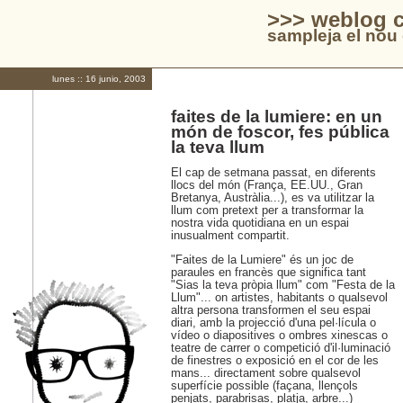
>>> weblog c
sampleja el nou 
lunes :: 16 junio, 2003
faites de la lumiere: en un
món de foscor, fes pública
la teva llum
El cap de setmana passat, en diferents
llocs del món (França, EE.UU., Gran
Bretanya, Austràlia...), es va utilitzar la
llum com pretext per a transformar la
nostra vida quotidiana en un espai
inusualment compartit.
"Faites de la Lumiere" és un joc de
paraules en francès que significa tant
"Sias la teva pròpia llum" com "Festa de la
Llum"... on artistes, habitants o qualsevol
altra persona transformen el seu espai
diari, amb la projecció d'una pel·lícula o
vídeo o diapositives o ombres xinescas o
teatre de carrer o competició d'il·luminació
de finestres o exposició en el cor de les
mans... directament sobre qualsevol
superfície possible (façana, llençols
penjats, parabrisas, platja, arbre...)