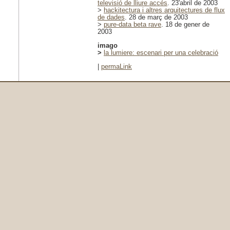
televisió de lliure accés
. 23'abril de 2003
>
hackitectura i altres arquitectures de flux
de dades
. 28 de març de 2003
>
pure-data beta rave
. 18 de gener de
2003
imago
>
la lumiere: escenari per una celebració
|
permaLink