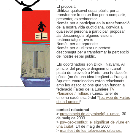
El propòsit:
Utilitzar qualsevol espai públic per a
transformar-lo en un lloc per a compartir,
presentar, experimentar.
Només per a participar en la transformació
de la nostra vida quotidiana, convida a
qualsevol persona a participar, proposar
als desconeguts algunes visions,
testimoniatges, ovnis...
Només per a sorprendre...
Només per a utilitzar un pretext
desconegut per a transformar la percepció
del nostre espai públic.
Els coordinadors són Blick i Navarro. Al
principi del projecte dirigirien un canal
pirata de televisió a París, una tv d'accés
públic (no és una idea freqüent a França).
Aquests coordinadors estan relacionats
amb les associacions que van fundar la
federació Faites de la Lumiere:
TV
Plaisance / Tolbiac
i Cinex, taller de
cinema excèntric.
>del
*
lloc web de Faites
de la Lumiere
*.
context relacionat
>
presentació de citymine[d] + umos
. 30
de maig de 2003
>
psy-geo-conflux: el significat de viure en
una ciutat
. 14 de maig de 2003
>
manifest de les televisions urbanes: