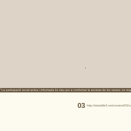
.
"La participació social activa i informada ès clau per a conformar la societat de les xarxes; es r
03
http://straddle3.net/context/03