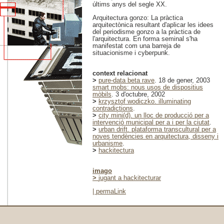
últims anys del segle XX.
Arquitectura gonzo: La pràctica
arquitectònica resultant d'aplicar les idees
del periodisme gonzo a la pràctica de
l'arquitectura. En forma seminal s'ha
manifestat com una barreja de
situacionisme i cyberpunk.
context relacionat
>
pure-data beta rave
. 18 de gener, 2003
smart mobs: nous usos de dispositius
mòbils
. 3 d'octubre, 2002
>
krzysztof wodiczko. illuminating
contradictions
.
>
city mini(d). un lloc de producció per a
intervenció municipal per a i per la ciutat
.
>
urban drift. plataforma transcultural per a
noves tendències en arquitectura, disseny i
urbanisme
.
>
hackitectura
imago
>
jugant a hackitecturar
|
permaLink