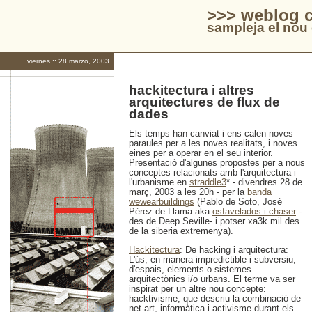
>>> weblog c
sampleja el nou 
viernes :: 28 marzo, 2003
hackitectura i altres
arquitectures de flux de
dades
Els temps han canviat i ens calen noves
paraules per a les noves realitats, i noves
eines per a operar en el seu interior.
Presentació d'algunes propostes per a nous
conceptes relacionats amb l'arquitectura i
l'urbanisme en
straddle3
* - divendres 28 de
març, 2003 a les 20h - per la
banda
wewearbuildings
(Pablo de Soto, José
Pérez de Llama aka
osfavelados i chaser
-
des de Deep Seville- i potser xa3k.mil des
de la siberia extremenya).
Hackitectura
: De hacking i arquitectura:
L'ús, en manera impredictible i subversiu,
d'espais, elements o sistemes
arquitectònics i/o urbans. El terme va ser
inspirat per un altre nou concepte:
hacktivisme, que descriu la combinació de
net-art, informàtica i activisme durant els