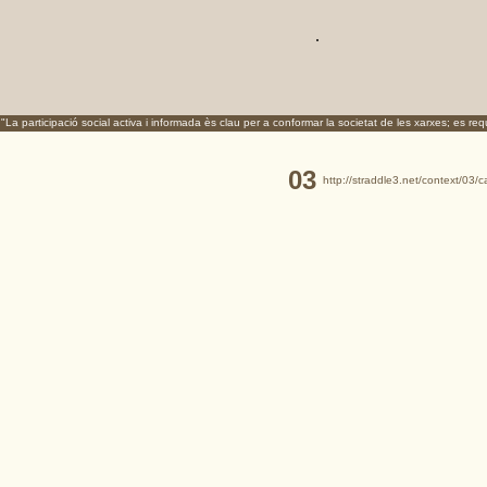
.
"La participació social activa i informada ès clau per a conformar la societat de les xarxes; es r
03
http://straddle3.net/context/03