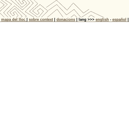
|
mapa del lloc
|
sobre context
|
donacions
| lang >>>
english
-
español
|