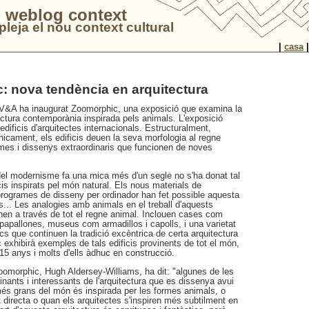
 weblog context
leja el nou context cultural
|
casa
: nova tendència en arquitectura
 V&A ha inaugurat Zoomorphic, una exposició que examina la
ectura contemporània inspirada pels animals. L'exposició
edificis d'arquitectes internacionals. Estructuralment,
icament, els edificis deuen la seva morfologia al regne
rmes i dissenys extraordinaris que funcionen de noves
 del modernisme fa una mica més d'un segle no s'ha donat tal
icis inspirats pel món natural. Els nous materials de
 programes de disseny per ordinador han fet possible aquesta
is... Les analogies amb animals en el treball d'aquests
enen a través de tot el regne animal. Inclouen cases com
 papallones, museus com armadillos i capolls, i una varietat
ics que continuen la tradició excèntrica de certa arquitectura
c exhibirà exemples de tals edificis provinents de tot el món,
15 anys i molts d'ells àdhuc en construcció.
oomorphic, Hugh Aldersey-Williams, ha dit: "algunes de les
nants i interessants de l'arquitectura que es dissenya avui
més grans del món és inspirada per les formes animals, o
 directa o quan els arquitectes s'inspiren més subtilment en