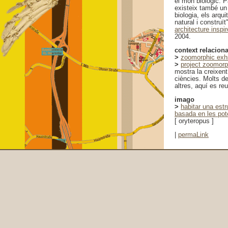
el món biològic. P
existeix també un 
biologia, els arqu
natural i construït"
architecture inspi
2004.
context relaciona
>
zoomorphic exhi
>
project zoomorp
mostra la creixent
ciències. Molts de
altres, aquí es re
imago
>
habitar una est
basada en les pot
[ oryteropus ]
|
permaLink