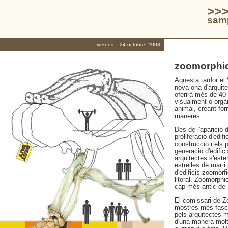
>>>
samp
viernes :: 24 octubre, 2003
zoomorphic
Aquesta tardor el
nova ona d'arquit
oferirà més de 40 
visualment o orgàn
animal, creant fo
maneres.
Des de l'aparició
proliferació d'edif
construcció i els
generació d'edific
arquitectes s'est
estrelles de mar i
d'edificis zoomòrf
litoral. Zoomorphi
cap més antic de 
El comissari de Z
mostres més fasci
pels arquitectes 
d'una manera molt