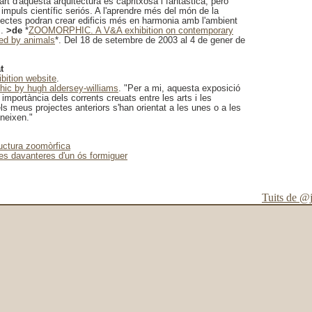
art d'aquesta arquitectura és capritxosa i fantàstica, però
impuls científic seriós. A l'aprendre més del món de la
itectes podran crear edificis més en harmonia amb l'ambient
.
>de
*
ZOOMORPHIC. A V&A exhibition on contemporary
red by animals
*. Del 18 de setembre de 2003 al 4 de gener de
t
bition website
.
hic by hugh aldersey-williams
. "Per a mi, aquesta exposició
 importància dels corrents creuats entre les arts i les
ls meus projectes anteriors s'han orientat a les unes o a les
uneixen."
ructura zoomòrfica
es davanteres d'un ós formiguer
Tuits de @