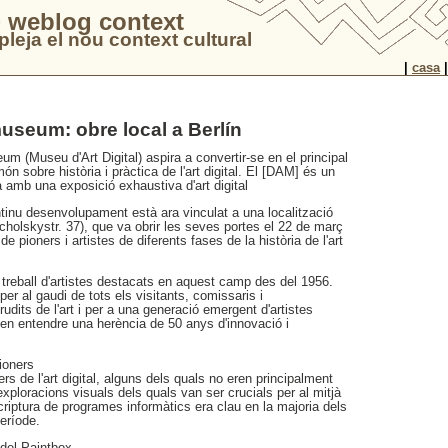
 weblog context
leja el nou context cultural
|
casa
 museum: obre local a Berlín
eum (Museu d'Art Digital) aspira a convertir-se en el principal
ón sobre història i pràctica de l'art digital. El [DAM] és un
 amb una exposició exhaustiva d'art digital
ntinu desenvolupament està ara vinculat a una localització
ucholskystr. 37), que va obrir les seves portes el 22 de març
e pioners i artistes de diferents fases de la història de l'art
 treball d'artistes destacats en aquest camp des del 1956.
r al gaudi de tots els visitants, comissaris i
rudits de l'art i per a una generació emergent d'artistes
gen entendre una herència de 50 anys d'innovació i
ioners
ers de l'art digital, alguns dels quals no eren principalment
 exploracions visuals dels quals van ser crucials per al mitjà
riptura de programes informàtics era clau en la majoria dels
període.
 del Paintbox