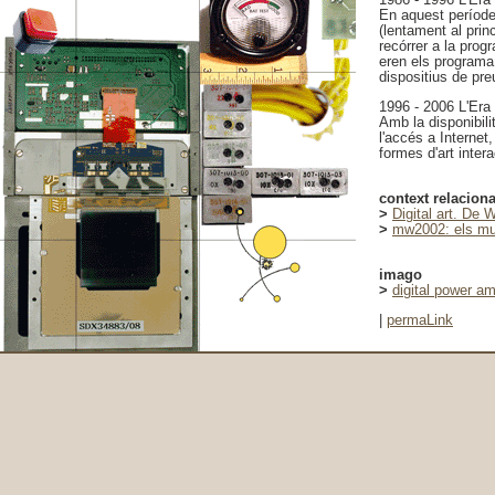
En aquest període
(lentament al princ
recórrer a la prog
eren els programa 
dispositius de pre
1996 - 2006 L'Era
Amb la disponibili
l'accés a Internet
formes d'art inter
context relaciona
>
Digital art. De W
>
mw2002: els mu
imago
>
digital power am
|
permaLink