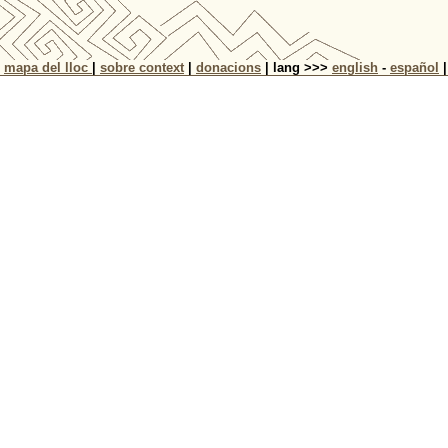
|
mapa del lloc
|
sobre context
|
donacions
| lang >>>
english
-
español
|