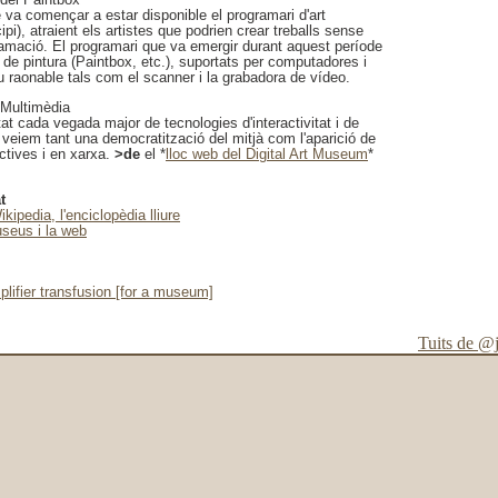
 va començar a estar disponible el programari d'art
ipi), atraient els artistes que podrien crear treballs sense
ramació. El programari que va emergir durant aquest període
de pintura (Paintbox, etc.), suportats per computadores i
u raonable tals com el scanner i la grabadora de vídeo.
 Multimèdia
tat cada vegada major de tecnologies d'interactivitat i de
, veiem tant una democratització del mitjà com l'aparició de
actives i en xarxa.
>de
el *
lloc web del Digital Art Museum
*
t
ikipedia, l'enciclopèdia lliure
seus i la web
plifier transfusion [for a museum]
Tuits de @