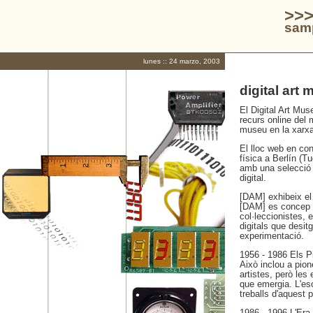
>>>
samp
lunes :: 24 marzo, 2003
digital art
El Digital Art Mus
recurs online del m
museu en la xarxa
El lloc web en co
física a Berlín (T
amb una selecció d
digital.
[DAM] exhibeix el
[DAM] es concep pe
col·leccionistes, e
digitals que desit
experimentació.
1956 - 1986 Els P
Això inclou a pion
artistes, però les
que emergia. L'esc
treballs d'aquest 
1986 - 1996 L'Era