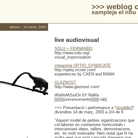
>>> weblog c
sampleja el nou 
viernes :: 14 marzo, 2003
live audiovisual
SOLU + FERNANDO
http://www.solu.org/
visual_improvisation
streaming OPTIQ_SYNDICATE
http://optiq.xicnet.com/
experiences by CAEN and RAMA
GLAZNOST
http://www.glaznost.com/
tRaNsMiSsiOn bY RaMa
[(((((((universomente))))))) lab]
>>> Presentació i performance a *
straddle3
*.
divendres 14 de març, 2003 a 2/4 de 9
"Aquest model de petites organitzacions que
col·laboren en connexions horitzontals i
intercanviant idees, tallers, demostracions,
etc. és molt motivador. Hem notat que hi ha
molta gent que està cansada d'esperar que