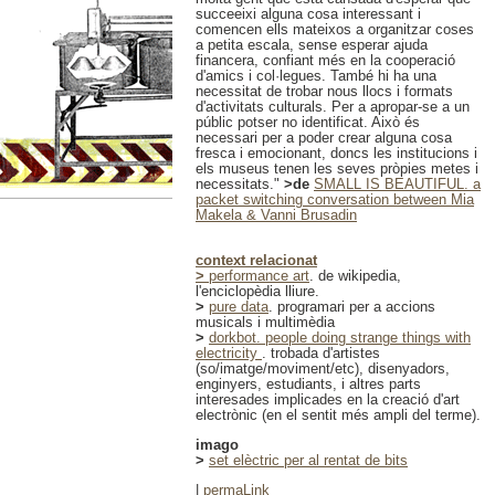
succeeixi alguna cosa interessant i
comencen ells mateixos a organitzar coses
a petita escala, sense esperar ajuda
financera, confiant més en la cooperació
d'amics i col·legues. També hi ha una
necessitat de trobar nous llocs i formats
d'activitats culturals. Per a apropar-se a un
públic potser no identificat. Això és
necessari per a poder crear alguna cosa
fresca i emocionant, doncs les institucions i
els museus tenen les seves pròpies metes i
necessitats."
>de
SMALL IS BEAUTIFUL. a
packet switching conversation between Mia
Makela & Vanni Brusadin
context relacionat
>
performance art
. de wikipedia,
l'enciclopèdia lliure.
>
pure data
. programari per a accions
musicals i multimèdia
>
dorkbot. people doing strange things with
electricity
. trobada d'artistes
(so/imatge/moviment/etc), disenyadors,
enginyers, estudiants, i altres parts
interesades implicades en la creació d'art
electrònic (en el sentit més ampli del terme).
imago
>
set elèctric per al rentat de bits
|
permaLink