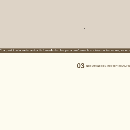
.
"La participació social activa i informada ès clau per a conformar la societat de les xarxes; es r
03
http://straddle3.net/context/03