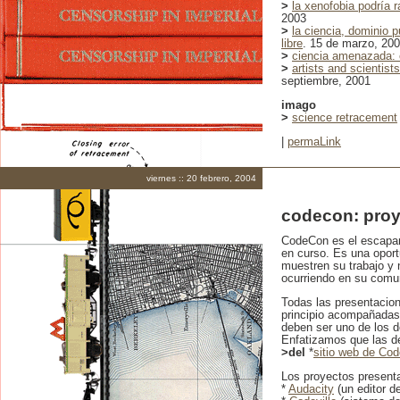
>
la xenofobia podría r
2003
>
la ciencia, dominio p
libre
. 15 de marzo, 20
>
ciencia amenazada: é
>
artists and scientist
septiembre, 2001
imago
>
science retracement
|
permaLink
viernes :: 20 febrero, 2004
codecon: proy
CodeCon es el escapar
en curso. Es una oport
muestren su trabajo y 
ocurriendo en su comu
Todas las presentacion
principio acompañadas 
deben ser uno de los d
Enfatizamos que las d
>del
*
sitio web de Co
Los proyectos present
*
Audacity
(un editor d