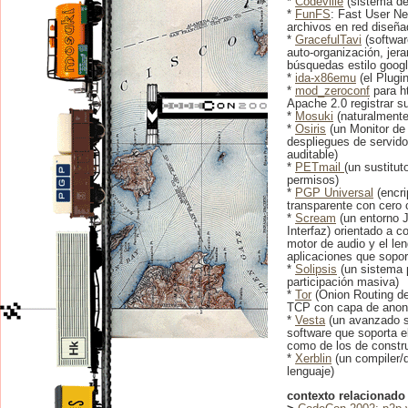
*
Codeville
(sistema de 
*
FunFS
: Fast User N
archivos en red diseñ
*
GracefulTavi
(softwa
auto-organización, jera
búsquedas estilo googl
*
ida-x86emu
(el Plugi
*
mod_zeroconf
para h
Apache 2.0 registrar s
*
Mosuki
(naturalmente 
*
Osiris
(un Monitor de 
despliegues de servido
auditable)
*
PETmail
(un sustitu
permisos)
*
PGP Universal
(encri
transparente con cero 
*
Scream
(un entorno 
Interfaz) orientado a c
motor de audio y el le
aplicaciones que sopo
*
Solipsis
(un sistema p
participación masiva)
*
Tor
(Onion Routing d
TCP con capa de anon
*
Vesta
(un avanzado s
software que soporta e
como de los de constr
*
Xerblin
(un compiler/d
lenguaje)
contexto relacionado