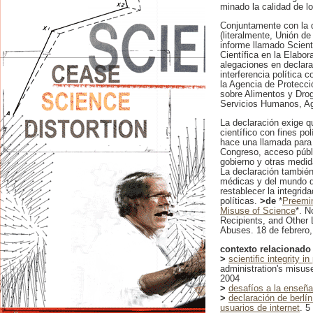
minado la calidad de lo
Conjuntamente con la d
(literalmente, Unión d
informe llamado Scienti
Científica en la Elabo
alegaciones en declara
interferencia política 
la Agencia de Protecci
sobre Alimentos y Dro
Servicios Humanos, Agr
La declaración exige q
científico con fines po
hace una llamada para l
Congreso, acceso públi
gobierno y otras medid
La declaración también
médicas y del mundo de
restablecer la integrid
políticas.
>de
*
Preemin
Misuse of Science
*. N
Recipients, and Other 
Abuses. 18 de febrero,
contexto relacionado
>
scientific integrity 
administration's misus
2004
>
desafíos a la enseña
>
declaración de berlín
usuarios de internet
. 5