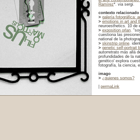
Ramírez
*. via sergi.
contexto relacionado
>
galería fotográfica: 
>
emotions in art and t
neuroesthetics. 10 de 
>
exposition orlan
. "so
cuestiona las presione
national de la photogra
>
skinstrip online
. ide
>
genetic self-portrait
autorretrato más allá d
profundidades de la nat
genético' explora cuest
fotografía, la ciencia,
imago
>
¿quienes somos?
|
permaLink