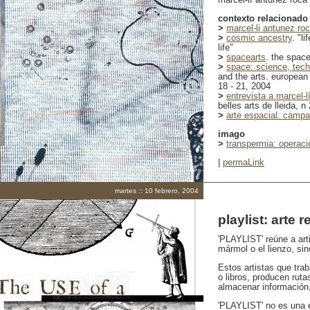
contexto relacionado
>
marcel-li antunez ro
>
cosmic ancestry
. "l
life"
>
spacearts
. the space
>
space: science, tech
and the arts. europea
18 - 21, 2004
>
entrevista a marcel-l
belles arts de lleida, 
>
arte espacial: camp
imago
>
transpermia: operac
|
permaLink
martes :: 10 febrero, 2004
playlist: arte r
'PLAYLIST' reúne a art
mármol o el lienzo, sino
Estos artistas que trab
o libros, producen rut
almacenar información
'PLAYLIST' no es una e