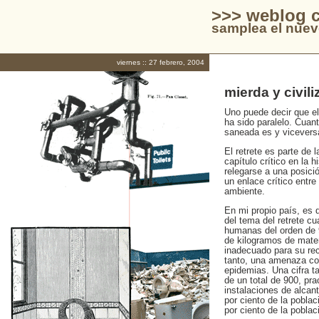
>>> weblog c
samplea el nuev
viernes :: 27 febrero, 2004
mierda y civil
Uno puede decir que el 
ha sido paralelo. Cuan
saneada es y vicevers
El retrete es parte de 
capítulo crítico en la h
relegarse a una posició
un enlace crítico entr
ambiente.
En mi propio país, es 
del tema del retrete c
humanas del orden de 9
de kilogramos de mater
inadecuado para su rec
tanto, una amenaza co
epidemias. Una cifra 
de un total de 900, prac
instalaciones de alcan
por ciento de la pobla
por ciento de la poblac