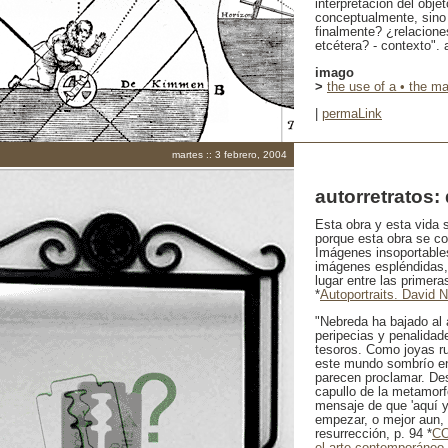
interpretación del objet
conceptualmente, sino 
finalmente? ¿relaciones
etcétera? - contexto". 
imago
>
the use of a • the ma
|
permaLink
martes :: 3 febrero, 2004
autorretratos:
Esta obra y esta vida
porque esta obra se c
Imágenes insoportable
imágenes espléndidas,
lugar entre las primeras
*
Autoportraits. David 
"Nebreda ha bajado al 
peripecias y penalidad
tesoros. Como joyas ru
este mundo sombrío en 
parecen proclamar. Desd
capullo de la metamorf
mensaje de que 'aquí y
empezar, o mejor aun, 
resurrección, p. 94 *
CO
el arte contemporáneo