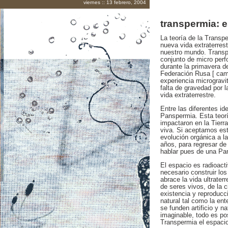
viernes :: 13 febrero, 2004
transpermia: e
La teoría de la Transp
nueva vida extraterres
nuestro mundo. Transp
conjunto de micro per
durante la primavera de
Federación Rusa [ camp
experiencia microgravi
falta de gravedad por 
vida extraterrestre.
Entre las diferentes id
Panspermia. Esta teor
impactaron en la Tierr
viva. Si aceptamos est
evolución orgánica a l
años, para regresar de
hablar pues de una Pan
El espacio es radioacti
necesario construir los
abrace la vida ultrater
de seres vivos, de la c
existencia y reproducc
natural tal como la ente
se funden artificio y n
imaginable, todo es pos
Transpermia el espacio