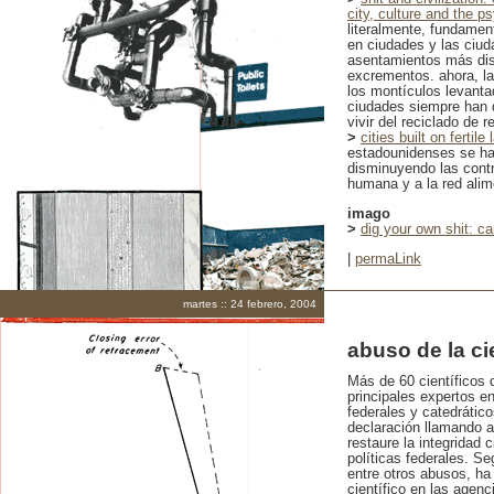
city, culture and the p
literalmente, fundament
en ciudades y las ciud
asentamientos más dis
excrementos. ahora, la
los montículos levanta
ciudades siempre han d
vivir del reciclado de r
>
cities built on fertile
estadounidenses se han
disminuyendo las contri
humana y a la red alim
imago
>
dig your own shit: c
|
permaLink
martes :: 24 febrero, 2004
abuso de la ci
Más de 60 científicos 
principales expertos e
federales y catedrático
declaración llamando a
restaure la integridad 
políticas federales. Se
entre otros abusos, ha 
científico en las agen