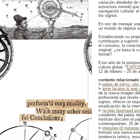
variación alrededor de 
estructura mental) que
navegación cultural: e
los signos.
En vez de manejar una
un mundo de objetos en
Estableciendo su propio
contribuyen a suprimir 
el consumo, la creación
original: ¿se basa la 
formal?
Este arte de la postpro
cultura global. *
EXPOS
12 de febrero – 25 de a
contexto relacionado
>
palais de tokyo. sit
>
anne lacaton & jean 
de la nueva imagen del
profesional que revela 
signos, ofrecer un espa
erradicación de la inte
>
nicolas bourriaud a
curadores del palais de
institute discuten el p
contemporáneo. 25 de 
>
interview of miroslav
formuló una nueva esté
tendencia teórica, resu