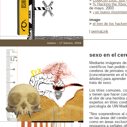
>
CodeCon 2002: p2p y
>
% Hacking the Xbox_:
de mayo, 2003
>
¿un nuevo movimient
imago
>
el tren de los hacker
|
permaLink
martes :: 17 febrero, 2004
sexo en el cer
Mediante imágenes de 
científicos han podido 
cerebros de primates
(concretamente en el ti
árboles) para aprende
trata de sexo.
Los titíes comunes, c
y tienen que hacer cu
el olor de una hembra 
expertos en titíes con
psicología de UW-Mad
"Nos sorprendimos al o
en las áreas del cereb
como en áreas exclusi
respuesta a señales ol