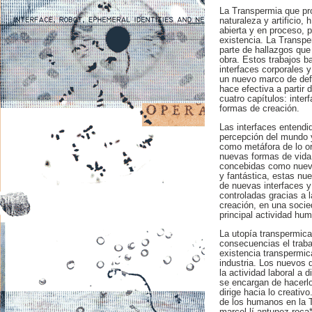
La Transpermia que pro
naturaleza y artificio, 
abierta y en proceso, 
existencia. La Transp
parte de hallazgos que
obra. Estos trabajos b
interfaces corporales 
un nuevo marco de defi
hace efectiva a partir 
cuatro capítulos: inter
formas de creación.
Las interfaces entendi
percepción del mundo y
como metáfora de lo o
nuevas formas de vida
concebidas como nuevo
y fantástica, estas n
de nuevas interfaces y
controladas gracias a 
creación, en una socie
principal actividad hu
La utopía transpermic
consecuencias el trabaj
existencia transpermic
industria. Los nuevos 
la actividad laboral a 
se encargan de hacerlo
dirige hacia lo creativo
de los humanos en la Tr
marcel-lí antunez roca*