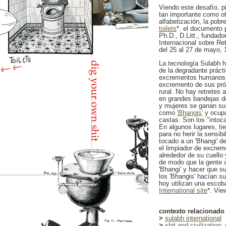
Viendo este desafío, p
tan importante como ot
alfabetización, la pobr
toilets
*. el documento 
Ph.D., D.Litt., fundad
Internacional sobre Re
del 25 al 27 de mayo, 
La tecnología Sulabh h
de la degradante prácti
excrementos humanos. 
excremento de sus pró
rural. No hay retretes
en grandes bandejas 
y mujeres se ganan su
como
'Bhangis'
y ocupa
castas. Son los "intoc
En algunos lugares, ti
para no herir la sensib
tocado a un 'Bhangi' d
el limpiador de excre
alrededor de su cuello
de modo que la gente a
'Bhangi' y hacer que s
los 'Bhangis' hacían s
hoy utilizan una escob
International site
*. Vie
contexto relacionado
>
sulabh international
>
shit and civilization: