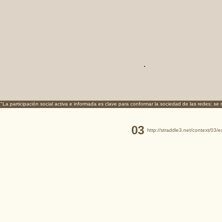
.
"La participación social activa e informada es clave para conformar la sociedad de las redes; se
03
http://straddle3.net/context/03/