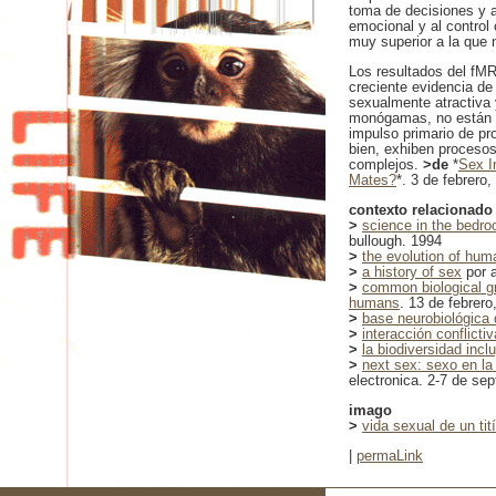
toma de decisiones y 
emocional y al control
muy superior a la que
Los resultados del fMR
creciente evidencia d
sexualmente atractiva 
monógamas, no están n
impulso primario de p
bien, exhiben proceso
complejos.
>de
*
Sex I
Mates?
*. 3 de febrero,
contexto relacionado
>
science in the bedro
bullough. 1994
>
the evolution of hum
>
a history of sex
por 
>
common biological gr
humans
. 13 de febrero
>
base neurobiológica
>
interacción conflicti
>
la biodiversidad incl
>
next sex: sexo en la
electronica. 2-7 de se
imago
>
vida sexual de un tit
|
permaLink