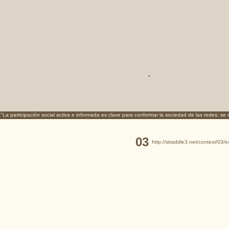
.
"La participación social activa e informada es clave para conformar la sociedad de las redes; se
03
http://straddle3.net/context/03