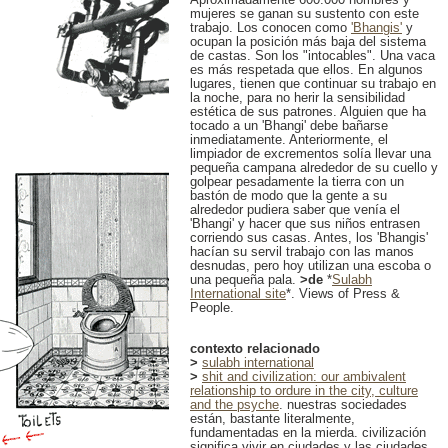
mujeres se ganan su sustento con este
trabajo. Los conocen como
'Bhangis'
y
ocupan la posición más baja del sistema
de castas. Son los "intocables". Una vaca
es más respetada que ellos. En algunos
lugares, tienen que continuar su trabajo en
la noche, para no herir la sensibilidad
estética de sus patrones. Alguien que ha
tocado a un 'Bhangi' debe bañarse
inmediatamente. Anteriormente, el
limpiador de excrementos solía llevar una
pequeña campana alrededor de su cuello y
golpear pesadamente la tierra con un
bastón de modo que la gente a su
alrededor pudiera saber que venía el
'Bhangi' y hacer que sus niños entrasen
corriendo sus casas. Antes, los 'Bhangis'
hacían su servil trabajo con las manos
desnudas, pero hoy utilizan una escoba o
una pequeña pala.
>de
*
Sulabh
International site
*. Views of Press &
People.
contexto relacionado
>
sulabh international
>
shit and civilization: our ambivalent
relationship to ordure in the city, culture
and the psyche
. nuestras sociedades
están, bastante literalmente,
fundamentadas en la mierda. civilización
significa vivir en ciudades y las ciudades