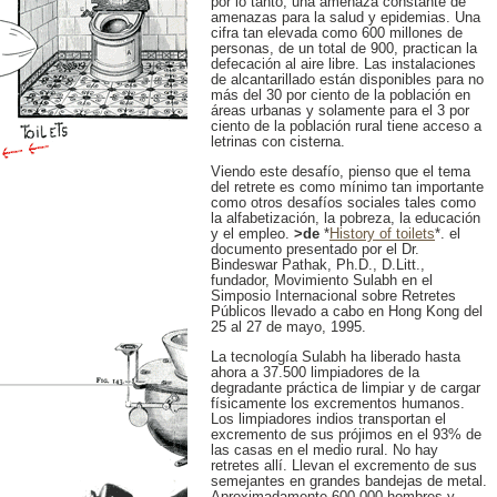
por lo tanto, una amenaza constante de
amenazas para la salud y epidemias. Una
cifra tan elevada como 600 millones de
personas, de un total de 900, practican la
defecación al aire libre. Las instalaciones
de alcantarillado están disponibles para no
más del 30 por ciento de la población en
áreas urbanas y solamente para el 3 por
ciento de la población rural tiene acceso a
letrinas con cisterna.
Viendo este desafío, pienso que el tema
del retrete es como mínimo tan importante
como otros desafíos sociales tales como
la alfabetización, la pobreza, la educación
y el empleo.
>de
*
History of toilets
*. el
documento presentado por el Dr.
Bindeswar Pathak, Ph.D., D.Litt.,
fundador, Movimiento Sulabh en el
Simposio Internacional sobre Retretes
Públicos llevado a cabo en Hong Kong del
25 al 27 de mayo, 1995.
La tecnología Sulabh ha liberado hasta
ahora a 37.500 limpiadores de la
degradante práctica de limpiar y de cargar
físicamente los excrementos humanos.
Los limpiadores indios transportan el
excremento de sus prójimos en el 93% de
las casas en el medio rural. No hay
retretes allí. Llevan el excremento de sus
semejantes en grandes bandejas de metal.
Aproximadamente 600.000 hombres y