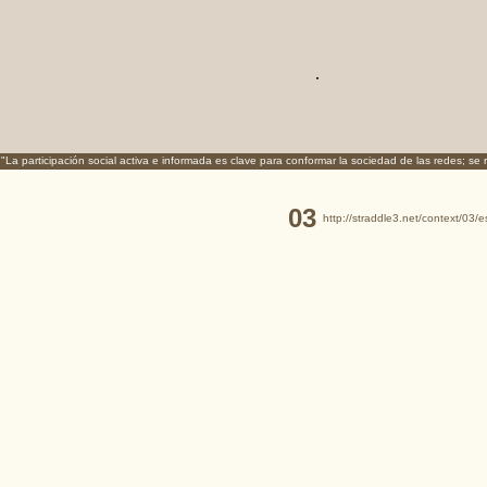
.
"La participación social activa e informada es clave para conformar la sociedad de las redes; se
03
http://straddle3.net/context/03