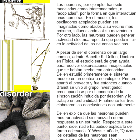
Las neuronas, por ejemplo, han sido
modeladas como interconectadas, o
“acopladas”, por la forma en que interactúan
unas con otras. En el modelo, los
osciladores acoplados pueden ser
imaginados como atados a su vecino más
próximo, influenciando así su movimiento.
Por otro lado, las neuronas pueden generar
actividad eléctrica repetida que puede influir
en la actividad de las neuronas vecinas.
A pesar de ser el comienzo de un largo
camino, admite Babette K. Dellen, Doctora
en Física, el estudio será de gran ayuda
para resolver observaciones inexplicables
que se habían hecho con anterioridad.
Dellen estudió primeramente el sistema
modelo en un contexto neurológico. Primero
apartó el proyecto y fue entonces cuando
Brandt se unió al grupo investigador,
preocupándose por el concepto de la
sincronización inducida por desorden y lo
trabajó en profundidad. Finalmente los tres
elaboraron las conclusiones conjuntamente.
Dellen explica que las neuronas pueden
mostrar actividad sincronizada como
respuesta a un estímulo. Respecto a este
punto, dice, nadie ha podido explicarlo de
forma adecuada. Y Wessel añade, “Quizás
los detalles de las neuronas sean
completamente irrelevantes. Quizás se trate