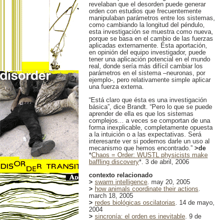
revelaban que el desorden puede generar
orden con estudios que frecuentemente
manipulaban parámetros entre los sistemas,
como cambiando la longitud del péndulo,
esta investigación se muestra como nueva,
porque se basa en el cambio de las fuerzas
aplicadas externamente. Ésta aportación,
en opinión del equipo investigador, puede
tener una aplicación potencial en el mundo
real, donde sería más difícil cambiar los
parámetros en el sistema –neuronas, por
ejemplo-, pero relativamente simple aplicar
una fuerza externa.
“Está claro que ésta es una investigación
básica”, dice Brandt. “Pero lo que se puede
aprender de ella es que los sistemas
complejos... a veces se comportan de una
forma inexplicable, completamente opuesta
a la intuición o a las expectativas. Será
interesante ver si podemos darle un uso al
mecanismo que hemos encontrado.”
>de
*
Chaos = Order: WUSTL physicists make
baffling discovery
*. 3 de abril, 2006
contexto relacionado
>
swarm intelligence
. may 20, 2005
>
how animals coordinate their actions
.
march 18, 2005
>
redes biológicas oscilatorias
. 14 de mayo,
2004
>
sincronía: el orden es inevitable
. 9 de