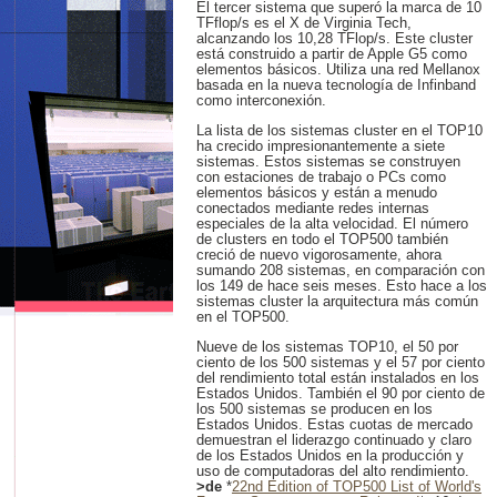
El tercer sistema que superó la marca de 10
TFflop/s es el X de Virginia Tech,
alcanzando los 10,28 TFlop/s. Este cluster
está construido a partir de Apple G5 como
elementos básicos. Utiliza una red Mellanox
basada en la nueva tecnología de Infinband
como interconexión.
La lista de los sistemas cluster en el TOP10
ha crecido impresionantemente a siete
sistemas. Estos sistemas se construyen
con estaciones de trabajo o PCs como
elementos básicos y están a menudo
conectados mediante redes internas
especiales de la alta velocidad. El número
de clusters en todo el TOP500 también
creció de nuevo vigorosamente, ahora
sumando 208 sistemas, en comparación con
los 149 de hace seis meses. Esto hace a los
sistemas cluster la arquitectura más común
en el TOP500.
Nueve de los sistemas TOP10, el 50 por
ciento de los 500 sistemas y el 57 por ciento
del rendimiento total están instalados en los
Estados Unidos. También el 90 por ciento de
los 500 sistemas se producen en los
Estados Unidos. Estas cuotas de mercado
demuestran el liderazgo continuado y claro
de los Estados Unidos en la producción y
uso de computadoras del alto rendimiento.
>de
*
22nd Edition of TOP500 List of World's