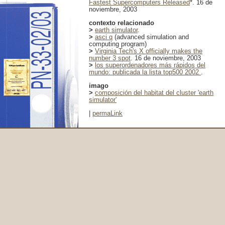
Fastest Supercomputers Released
*. 16 de
noviembre, 2003
contexto relacionado
>
earth simulator
.
>
asci q
(advanced simulation and
computing program)
>
Virginia Tech's X officially makes the
number 3 spot
. 16 de noviembre, 2003
>
los superordenadores más rápidos del
mundo: publicada la lista top500 2002
.
imago
>
composición del habitat del cluster 'earth
simulator'
|
permaLink