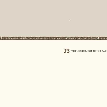
.
"La participación social activa e informada es clave para conformar la sociedad de las redes; se
03
http://straddle3.net/context/03