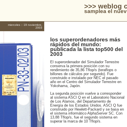
>>> weblog c
samplea el nuev
miercoles :: 19 noviembre,
2003
los superordenadores más
rápidos del mundo:
publicada la lista top500 del
2003
El superordenador del Simulador Terrestre
conserva la primera posición con su
rendimiento de 35,86 Tflop/s (teraflops o
billones de cálculos por segundo). Fue
construido e instalado por NEC el pasado
año en el Centro del Simulador Terrestre en
Yokohama, Japón.
La segunda posición vuelve a corresponder
al sistema ASCI Q en el Laboratorio Nacional
de Los Alamos, del Departamento de
Energía de los Estados Unidos. ASCI Q fue
construido por Hewlett-Packard y se basa en
el sistema informático AlphaServer SC. Con
13,88 Tflop/s, fue el segundo sistema en
superar la marca de 10 Tflop/s.