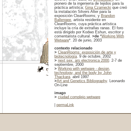
pionero de la ingeniería de tejidos para la
práctica artística;
Gina Czarnecki
que creó
la instalación Silvers Alter para la
exposición CleanRooms; y
Brandon
Ballengee
, artista residente en
CleanRooms, cuya práctica artística
incluye la cría de extrañas ranas. El foro
está dirigido por Kodwo Eshun, escritor y
comentarista cultural.
>de
*
Working With
Wetware
*. 20 de junio, 2003
contexto relacionado
>
CleanRooms: exposición de arte y
biotecnología
. 9 de octubre, 2002
>
next sex. ars electronica 2000
. 2-7 de
septiembre, 2000
>
Working with wetware - design,
technology, and the body by John
Thackara
. abril 1997
>
Art and Genetics Bibliography
. Leonardo
On-Line
imago
>
ciudad complejo wetware
|
permaLink