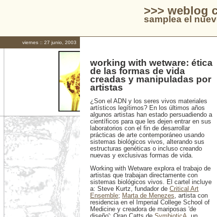
>>> weblog c
samplea el nuev
viernes :: 27 junio, 2003
working with wetware: ética
de las formas de vida
creadas y manipuladas por
artistas
¿Son el ADN y los seres vivos materiales
artísticos legítimos? En los últimos años
algunos artistas han estado persuadiendo a
científicos para que les dejen entrar en sus
laboratorios con el fin de desarrollar
prácticas de arte contemporáneo usando
sistemas biológicos vivos, alterando sus
estructuras genéticas o incluso creando
nuevas y exclusivas formas de vida.
Working with Wetware explora el trabajo de
artistas que trabajan directamente con
sistemas biológicos vivos. El cartel incluye
a: Steve Kurtz, fundador de
Critical Art
Ensemble
;
Marta de Menezes
, artista con
residencia en el Imperial College School of
Medicine y creadora de mariposas 'de
diseño'; Oran Catts de
SymbioticA
, un