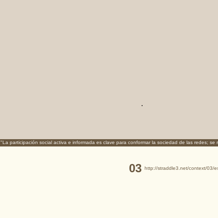
.
"La participación social activa e informada es clave para conformar la sociedad de las redes; se
03
http://straddle3.net/context/03