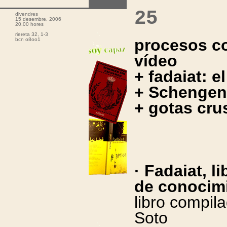
25
divendres
15 desembre, 2006
20.00 hores
riereta 32, 1-3
procesos co
bcn o8oo1
vídeo
+ fadaiat: el
+ Schengen 
+ gotas cr
· Fadaiat, l
de conocim
libro compila
Soto