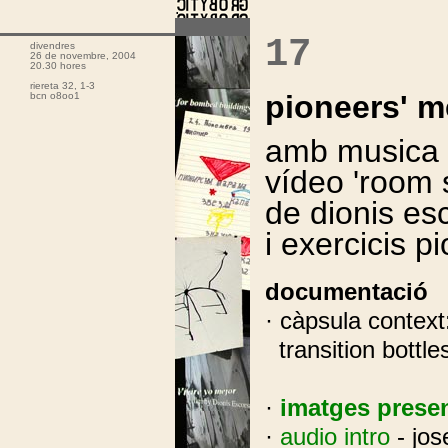
.
17
divendres
26 de novembre, 2004
20.30 hores
riereta 32, 1-3
pioneers' m
bcn o8oo1
amb musica 
vídeo 'room 
de dionis es
i exercicis p
documentació
· càpsula context
transition bottles
·
imatges presen
·
audio intro
- jos