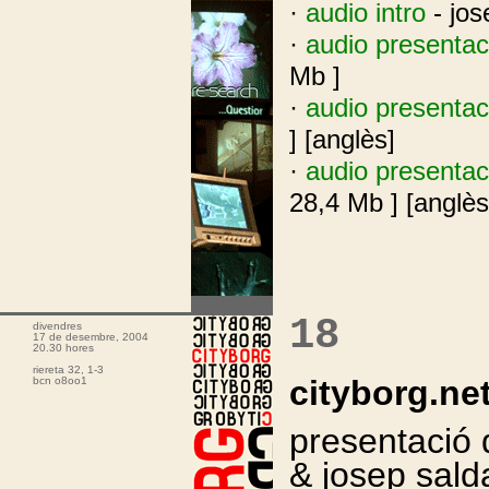
·
audio intro
- jos
·
audio presentac
Mb ]
·
audio presentac
] [anglès]
·
audio presentac
28,4 Mb ] [anglès
.
18
divendres
17 de desembre, 2004
20.30 hores
riereta 32, 1-3
cityborg.ne
bcn o8oo1
presentació
& josep sald