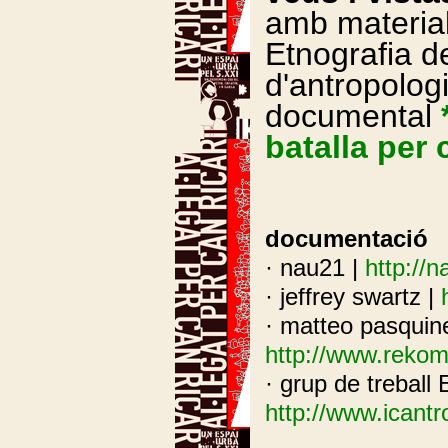
amb material 
Etnografia de
d'antropologi
documental
batalla per 
documentació
· nau21 |
http://n
· jeffrey swartz |
· matteo pasquine
http://www.rekom
· grup de treball 
http://www.icantr