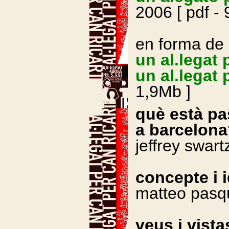
2006 [ pdf - 
en forma de
un al.legat 
un al.legat 
1,9Mb ]
què està pa
a barcelon
jeffrey swartz
concepte i i
matteo pasqui
veus i vista