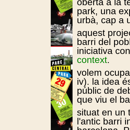
oberta a la t
park, una ex
urbà, cap a u
aquest projec
barri del po
iniciativa co
context
.
volem ocupar
iv). la idea
públic de de
que viu el ba
situat en un
l'antic barri