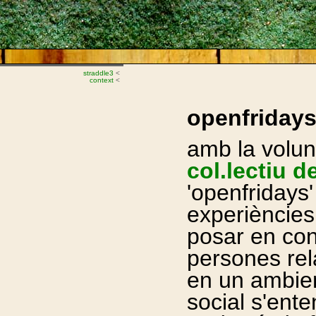
straddle3
<
context
<
openfriday
amb la volu
col.lectiu d
'openfridays'
experiències
posar en cont
persones rel
en un ambien
social s'ente