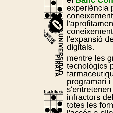
el
Banc Com
experiència p
coneixements
l'aprofitamen
coneixement 
l'expansió d
digitals.
mentre les g
tecnològics 
farmaceutiq
programari i
s'entretenen 
infractors d
totes les fo
l'accés a elle