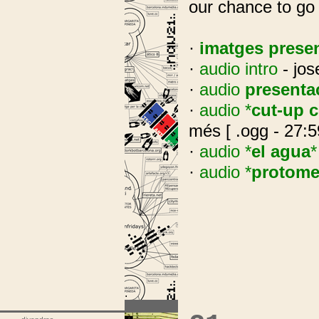
our chance to go
·
imatges prese
·
audio intro
- jos
·
audio
presenta
·
audio *
cut-up 
més [ .ogg - 27:5
·
audio *
el agua
*
·
audio *
protom
.