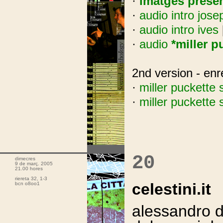
·
imatges prese
·
audio intro jose
·
audio intro ives
·
audio
*miller p
2nd version - enr
·
miller puckette
·
miller puckette
.
20
dimecres
9 de març. 2005
21.00 hores
riereta 32, 1-3
celestini.it
bcn o8oo1
alessandro d