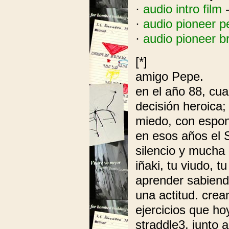
·
audio intro film
-
·
audio pioneer p
·
audio pioneer br
[*]
amigo Pepe.
en el año 88, cua
decisión heroica; 
miedo, con espon
en esos años el 
silencio y mucha 
iñaki, tu viudo, t
aprender sabiendo
una actitud. crea
ejercicios que h
straddle3, junto 