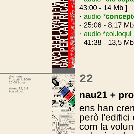
43:00 - 14 Mb ]
·
audio *
concepte
- 25:06 - 8,17 Mb
·
audio *col.loqui
- 41:38 - 13,5 Mb
.
22
divendres
7 de abril, 2006
20.00 hores
riereta 32, 1-3
nau21 + pr
bcn o8oo1
ens han cre
però l'edifi
com la volun