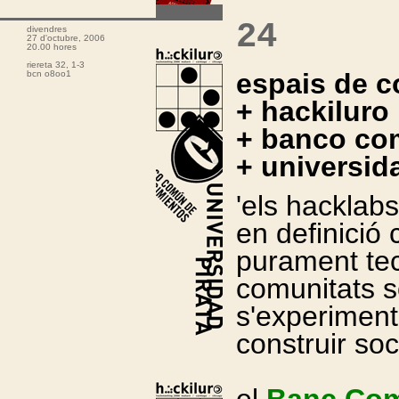
24
divendres
27 d'octubre, 2006
20.00 hores
riereta 32, 1-3
espais de c
bcn o8oo1
+ hackiluro 
+ banco co
+ universid
'els hacklab
en definició
purament te
comunitats s
s'experiment
construir soc