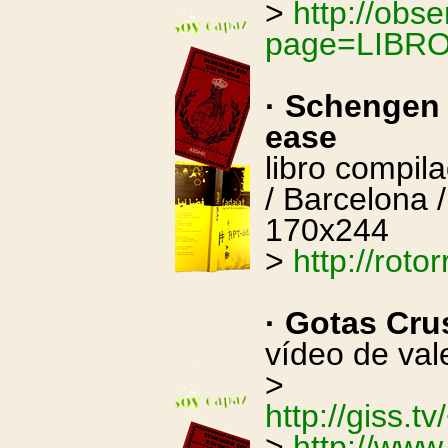
>
http://obse
page=LIBR
· Schengen 
ease
libro compil
/ Barcelona 
170x244
>
http://rotor
· Gotas Cr
vídeo de val
>
http://giss.
>
http://ww