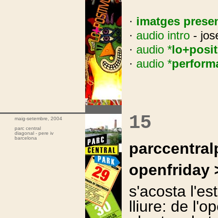
·
imatges presen
·
audio intro
- jos
·
audio *
lo+posit
·
audio *
performa
.
15
maig-setembre, 2004
parc central
diagonal - pere iv
barcelona
parccentral
openfriday 
s'acosta l'est
lliure: de l'