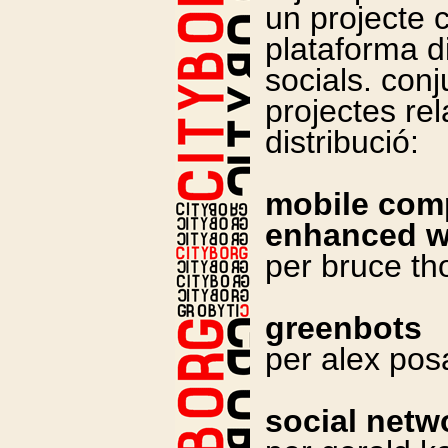
un projecte c
plataforma d
socials. con
projectes re
distribució:
mobile comp
enhanced w
per bruce t
greenbots
per alex po
social netw