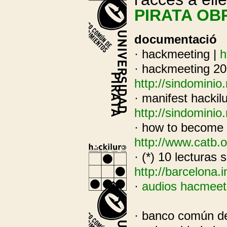
PIRATA OB
documentació
· hackmeeting |
h
· hackmeeting 200
http://sindomini
· manifest hackil
http://sindomini
· how to become 
http://www.catb.
· (*) 10 lecturas
http://barcelona
·
audios hacmeeti
· banco común d