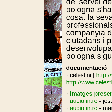
del servei de
bologna s'ha 
cosa: la seva
professionals 
companyia d
ciutadans i 
desenvolupar
bologna sigu
documentació
· celestini |
http:/
http://www.celesti
·
imatges prese
·
audio intro
- jos
·
audio intro
- mar