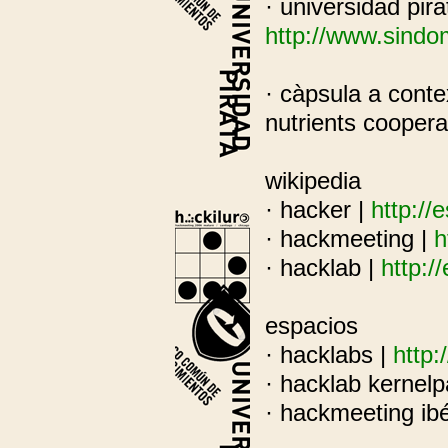
· universidad pira
http://www.sindom
· càpsula a conte
nutrients cooper
wikipedia
· hacker |
http://
· hackmeeting |
h
· hacklab |
http:/
espacios
· hacklabs |
http:
· hacklab kernelp
· hackmeeting ibé