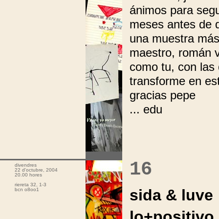
ánimos para segu
meses antes de qu
una muestra más 
maestro, román va
como tu, con las
transforme en es
gracias pepe
... edu
.
16
divendres
22 d'octubre, 2004
20.00 hores
riereta 32, 1-3
sida & luve
bcn o8oo1
lo+positivo