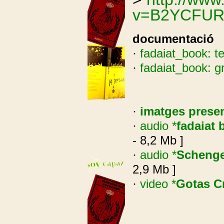
v=B2YCFU
documentació
·
fadaiat_book: te
·
fadaiat_book: gr
·
imatges prese
·
audio *
fadaiat 
- 8,2 Mb ]
·
audio *
Schenge
2,9 Mb ]
·
video *
Gotas C
.