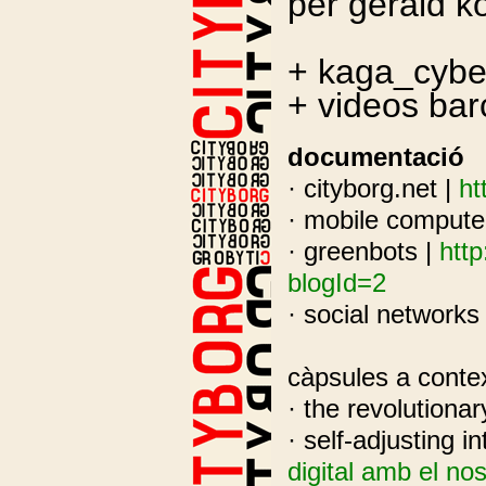
per gerald k
+ kaga_cybe
+ videos ba
documentació
· cityborg.net |
ht
· mobile compute
· greenbots |
http
blogId=2
· social networks
càpsules a conte
· the revolutionar
· self-adjusting i
digital amb el no