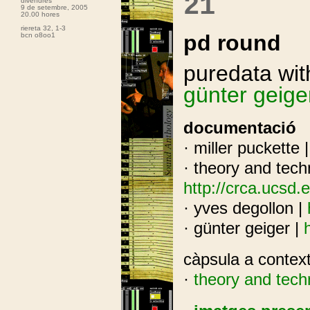
21
divendres
9 de setembre, 2005
20.00 hores
riereta 32, 1-3
pd round
bcn o8oo1
puredata wi
günter geige
documentació
· miller puckette 
· theory and tech
http://crca.ucsd.
· yves degollon |
· günter geiger |
càpsula a contex
·
theory and tech