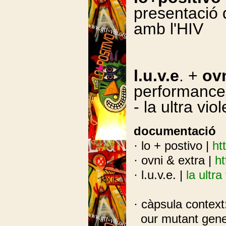
presentació d
amb l'HIV
l.u.v.e
. +
ovn
performance p
- la ultra vi
documentació
· lo + postivo |
ht
· ovni & extra |
h
· l.u.v.e. |
la ultr
· càpsula context
our mutant gene