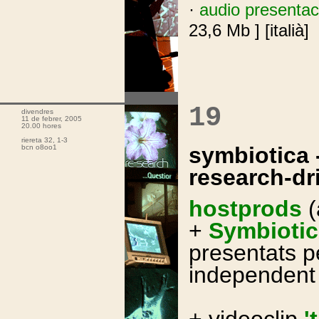
·
audio presentac
23,6 Mb ] [italià]
.
19
divendres
11 de febrer, 2005
20.00 hores
riereta 32, 1-3
symbiotica 
bcn o8oo1
research-dri
hostprods
(
+
Symbioti
presentats p
independent