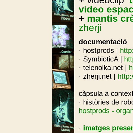
+ videoclip
'
video espac
+
mantis c
zherji
documentació
· hostprods |
http
· SymbioticA |
ht
· telenoika.net |
h
· zherji.net |
http:
càpsula a contex
· històries de robo
hostprods - orga
·
imatges prese