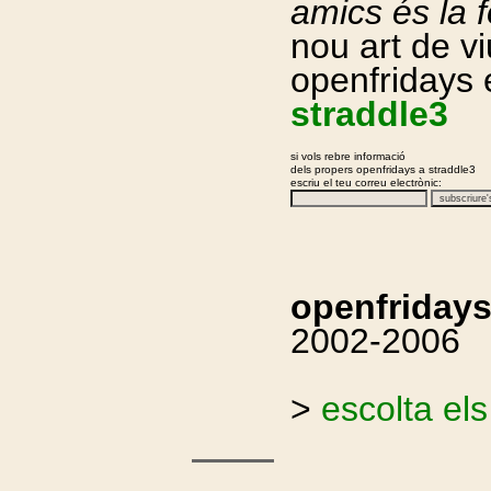
amics és la 
nou art de vi
openfridays
straddle3
si vols rebre informació
dels propers openfridays a straddle3
escriu el teu correu electrònic:
openfriday
2002-2006
>
escolta els
.