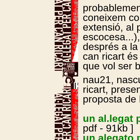
probablement
coneixem com
extensió, al
escocesa...)
després a la 
can ricart és
que vol ser 
nau21, nasc
ricart, prese
proposta de 
un al.legat 
pdf - 91kb ]
un alegato p