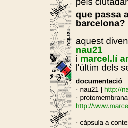
pels ciutada
que passa a
barcelona?
aquest dive
nau21
i
marcel.lí 
l'últim dels 
documentació
· nau21 |
http://n
· protomembrana
http://www.marce
· càpsula a conte