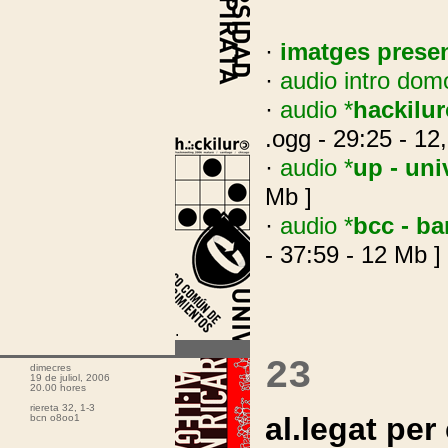
·
imatges prese
·
audio intro dom
·
audio *
hackilur
.ogg - 29:25 - 12
·
audio *
up - uni
Mb ]
·
audio *
bcc - b
- 37:59 - 12 Mb ]
.
23
dimecres
19 de juliol, 2006
20.00 hores
riereta 32, 1-3
al.legat per
bcn o8oo1