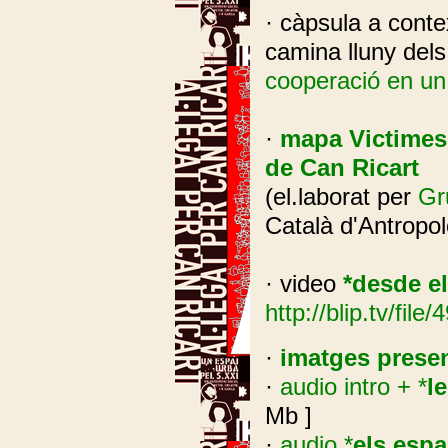
· càpsula a conte
camina lluny dels
cooperació en u
·
mapa
Victimes 
de Can Ricart
(el.laborat per
Gr
Català d'Antropol
· video
*desde el
http://blip.tv/file
·
imatges prese
·
audio intro + *
l
Mb ]
·
audio *
els espa