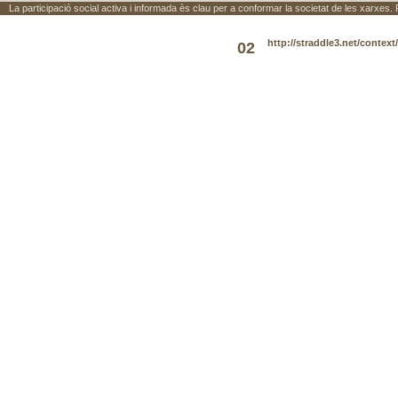
La participació social activa i informada ès clau per a conformar la societat de les xarxes.
http://straddle3.net/context
02