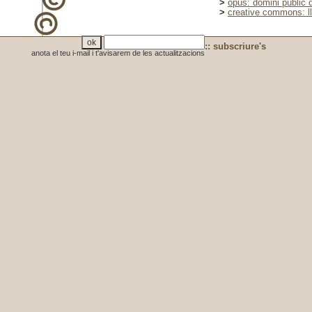
>
opus: domini públic di
>
creative commons: lle
:: subscriure's
anota el teu i-mail i t'avisarem de les actualitzacions