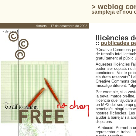
> weblog co
sampleja el nou c
dimarts :: 17 de desembre de 2002
> de franc!
llicències 
::
publicades p
"Creative Commons pro
de treballs intel·lectua
gratuïtament al públic 
Aquestes llicències l'aj
poden ser copiats i uti
condicions. Vostè proba
els drets reservats" i e
Creative Commons desitj
missatge diferent: "alg
Per exemple, si a vostè 
la seva imatge on-line
llicència que l'ajudarà
un MP3 del seu propi g
beneficiés ningú sense
nostres llicències. Les 
ajudar a barrejar i a ap
d'opcions:
- Atribució. Permet a un
representar el treball 