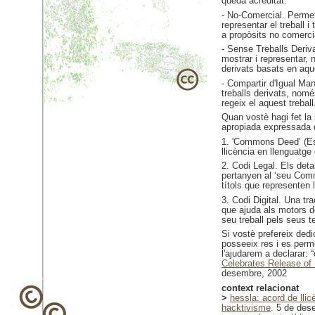
queda acreditat.
- No-Comercial. Permet 
representar el treball 
a propòsits no comerci
- Sense Treballs Deriva
mostrar i representar, n
derivats basats en aqu
- Compartir d'Igual Man
treballs derivats, nomé
regeix el aquest treball
Quan vostè hagi fet la 
apropiada expressada 
1. 'Commons Deed’ (Es
llicència en llenguatge
2. Codi Legal. Els det
pertanyen al ‘seu Comm
títols que representen 
3. Codi Digital. Una tra
que ajuda als motors de
seu treball pels seus t
Si vostè prefereix dedi
posseeix res i es perme
l'ajudarem a declarar: “
Celebrates Release of
desembre, 2002
context relacionat
>
hessla: acord de llic
hacktivisme
. 5 de des