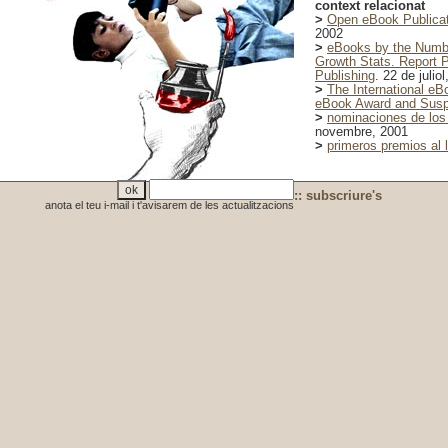
context relacionat
>
Open eBook Publicati
2002
>
eBooks by the Numb
Growth Stats. Report P
Publishing
. 22 de julio
>
The International eB
eBook Award and Suspe
>
nominaciones de los
novembre, 2001
>
primeros premios al l
:: subscriure's
anota el teu i-mail i t'avisarem de les actualitzacions