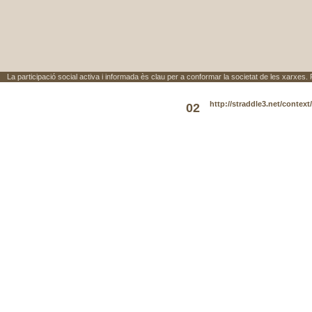
La participació social activa i informada ès clau per a conformar la societat de les xarxes.
http://straddle3.net/context
02