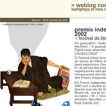
> weblog co
sampleja el nou c
dimarts :: 29 d' octubre de 2002
> podriem experimentar l'olor a tinta?
premis inde
2002
::
festival de lit
Els guanyadors i finali
electrònic, i el guanya
Digital seran anunciat
Literatura Digital
*.
El Festival oferirà lect
als lectors als llibres e
haurà exposicions d'aut
fil i de lectura electr
organitzacions educati
l'ensenyament electròni
dels Premis Independe
Els Premis Independent
2000 com a resultat d'
director executiu del Di
Mystic-Ink, una de les 
escriptors, i M. J. Rose
electrònic descobert a l
Book Awards site
*