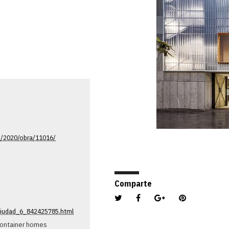
io/2020/obra/11016/
@ADRIÀ GOULA
Comparte
-ciudad_6_842425785.html
 container homes