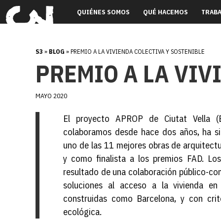
QUIÉNES SOMOS
QUÉ HACEMOS
TRAB
S3
»
BLOG
» PREMIO A LA VIVIENDA COLECTIVA Y SOSTENIBLE
PREMIO A LA VIV
MAYO 2020
El proyecto APROP de Ciutat Vella (B
colaboramos desde hace dos años, ha s
uno de las 11 mejores obras de arquitect
y como finalista a los premios FAD. Lo
resultado de una colaboración público-co
soluciones al acceso a la vivienda e
construidas como Barcelona, y con crite
ecológica.