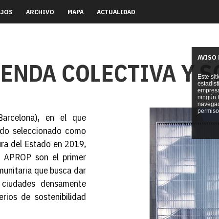
AJOS
ARCHIVO
MAPA
ACTUALIDAD
AVISO
IENDA COLECTIVA Y 
Este sit
estadís
empresa 
ningún t
navegad
permiso 
arcelona), en el que
ido seleccionado como
ura del Estado en 2019,
s APROP son el primer
munitaria que busca dar
n ciudades densamente
rios de sostenibilidad