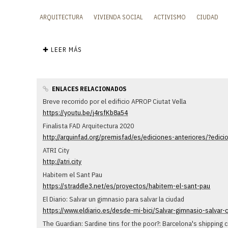
ARQUITECTURA
VIVIENDA SOCIAL
ACTIVISMO
CIUDAD
✚ LEER MÁS
ENLACES RELACIONADOS
Breve recorrido por el edificio APROP Ciutat Vella
https://youtu.be/j4rsfKb8a54
Finalista FAD Arquitectura 2020
http://arquinfad.org/premisfad/es/ediciones-anteriores/?edic
ATRI City
http://atri.city
Habitem el Sant Pau
https://straddle3.net/es/proyectos/habitem-el-sant-pau
El Diario: Salvar un gimnasio para salvar la ciudad
https://www.eldiario.es/desde-mi-bici/Salvar-gimnasio-salvar
The Guardian: Sardine tins for the poor?: Barcelona's shipping