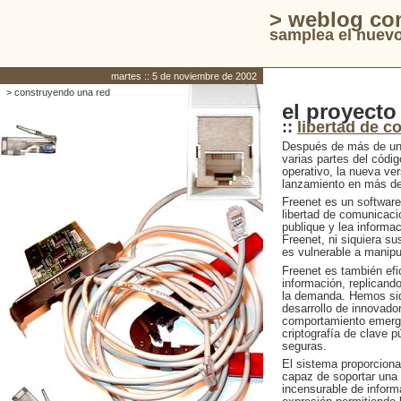
> weblog co
samplea el nuevo
martes :: 5 de noviembre de 2002
> construyendo una red
el proyecto
::
libertad de 
Después de más de un a
varias partes del códi
operativo, la nueva ver
lanzamiento en más de 
Freenet es un software
libertad de comunicaci
publique y lea informa
Freenet, ni siquiera su
es vulnerable a manipul
Freenet es también efi
información, replicand
la demanda. Hemos sid
desarrollo de innovado
comportamiento emerge
criptografía de clave 
seguras.
El sistema proporciona 
capaz de soportar una 
incensurable de informa