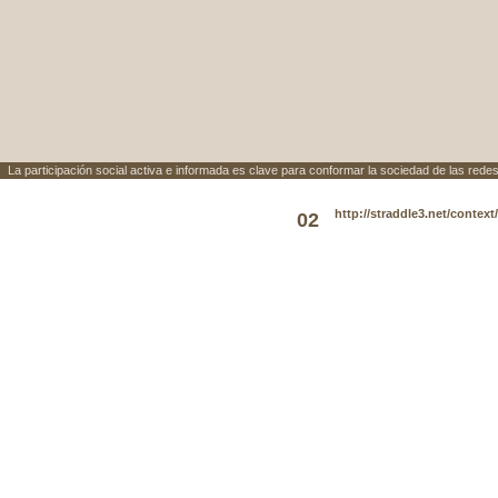
La participación social activa e informada es clave para conformar la sociedad de las redes
http://straddle3.net/context
02