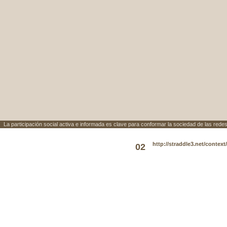
La participación social activa e informada es clave para conformar la sociedad de las redes
http://straddle3.net/context
02