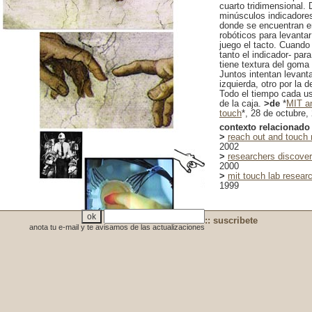
cuarto tridimensional.
minúsculos indicadore
donde se encuentran en
robóticos para levantar
juego el tacto. Cuando
tanto el indicador- para
tiene textura del goma
Juntos intentan levanta
izquierda, otro por la 
Todo el tiempo cada us
de la caja.
>de
*
MIT an
touch
*, 28 de octubre,
contexto relacionado
>
reach out and touch 
2002
>
researchers discover
2000
>
mit touch lab resear
1999
:: suscribete
anota tu e-mail y te avisamos de las actualizaciones