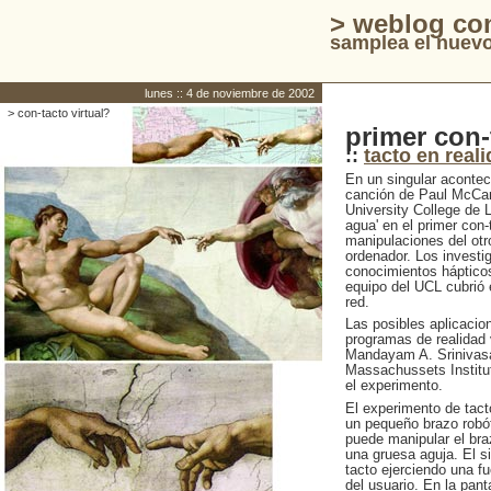
> weblog co
samplea el nuevo
lunes :: 4 de noviembre de 2002
> con-tacto virtual?
primer con-
::
tacto en reali
En un singular aconteci
canción de Paul McCart
University College de 
agua' en el primer con-t
manipulaciones del otr
ordenador. Los investi
conocimientos hápticos 
equipo del UCL cubrió 
red.
Las posibles aplicacio
programas de realidad v
Mandayam A. Srinivasan
Massachussets Institut
el experimento.
El experimento de tact
un pequeño brazo robót
puede manipular el br
una gruesa aguja. El s
tacto ejerciendo una f
del usuario. En la pan