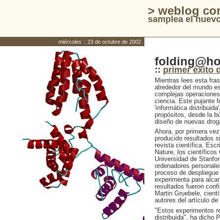
> weblog co
samplea el nuevo
miércoles :: 23 de octubre de 2002
folding@h
::
primer éxito d
Mientras lees esta fra
alrededor del mundo es
complejas operaciones
ciencia. Este pujante
'informática distribuida
propósitos, desde la bú
diseño de nuevas drog
Ahora, por primera vez
producido resultados s
revista científica. Escr
Nature, los científico
Universidad de Stanfo
ordenadores personales
proceso de despliegue 
experimenta para alcan
resultados fueron conf
Martin Gruebele, cientí
autores del artículo de
"Estos experimentos re
distribuida", ha dich