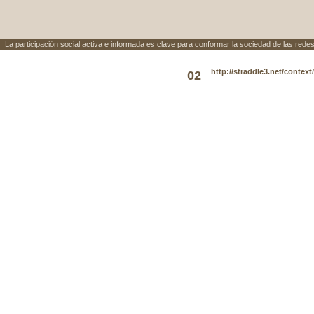
La participación social activa e informada es clave para conformar la sociedad de las redes
http://straddle3.net/context
02