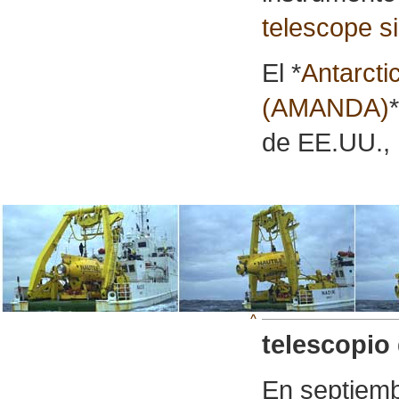
telescope si
El *
Antarcti
(AMANDA)
de EE.UU., 
^
telescopio 
En septiemb