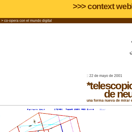
>>>
context web
> co-opera con el mundo digital
:: 22 de mayo de 2001
*telescopi
de neutr
una forma nueva de mirar e