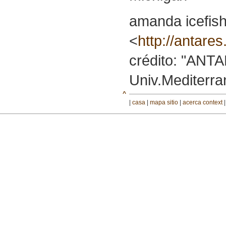
amanda icefish
<
http://antares
crédito: "ANT
Univ.Mediterra
^
|
casa
|
mapa sitio
|
acerca context