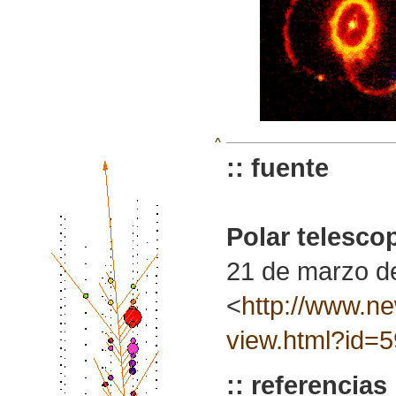
^
:: fuente
Polar telescop
21 de marzo d
<
http://www.ne
view.html?id
:: referencias