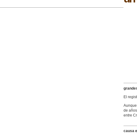
grandes
El regis
Aunque 
de años)
entre Cr
causa e