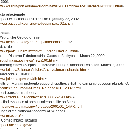
, 2001
/www.washington.edu/newsroom/news/2001archive/02-01archive/k022201.html
>
exto relacionado
impact extinctions: dust didn't do it. january 23, 2002
/www.spacedaily.com/news/deepimpact-02a.html
>
encias
b Lift for Geologic Time
/www.ucmp.berkeley.edu/help/timeformold.html
>
ub crater
/www.igeofcu.unam.mx/chicxulub/english/divul.html
>
hers Discover Extraterrestrial Gases In Buckyballs. March 20, 2000
/neo.jpl.nasa.gov/news/news100.html
>
ratering Shows Surprising Increase During Cambrian Explosion. March 9, 2000
/www.lbl.gov/Science-Articles/Archive/lunar-spherule.html
>
 meteorite ALH84001
/www.jpl.nasa.gov/snc/alh.html
>
lts on Martian meteorite support hypothesis that life can jump between planets. Oc
/pr.caltech.edu/media/Press_Releases/PR12087.html
>
o test panspermia theory
/www.straddle3.net/context/sci/s_000724.es.html
>
ts find evidence of ancient microbial life on Mars
/amesnews.arc.nasa.gov/releases/2001/01_14AR.html
>
ings of the National Academy of Sciences
/www.pnas.org/
>
d Comet Impact Hazards
impact.arc.nasa.gov/
>