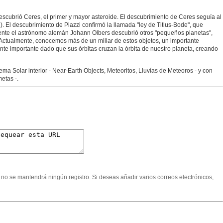
escubrió Ceres, el primer y mayor asteroide. El descubrimiento de Ceres seguía al
 El descubrimiento de Piazzi confirmó la llamada "ley de Titius-Bode", que
ormente el astrónomo alemán Johann Olbers descubrió otros "pequeños planetas",
Actualmente, conocemos más de un millar de estos objetos, un importante
nte importante dado que sus órbitas cruzan la órbita de nuestro planeta, creando
ema Solar interior - Near-Earth Objects, Meteoritos, Lluvías de Meteoros - y con
etas -.
; no se mantendrá ningún registro. Si deseas añadir varios correos electrónicos,