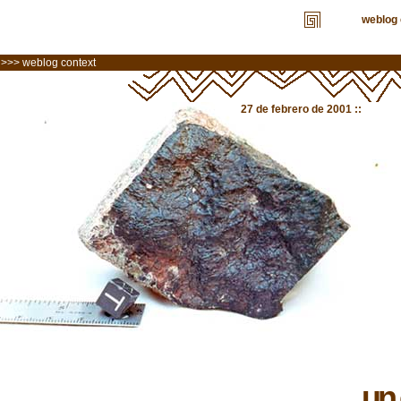
weblog 
>>> weblog context
27 de febrero de 2001 ::
*la
un 