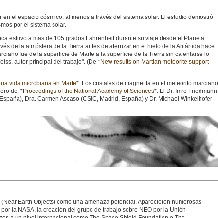
en el espacio cósmico, al menos a través del sistema solar. El estudio demostró
mos por el sistema solar.
nca estuvo a más de 105 grados Fahrenheit durante su viaje desde el Planeta
vés de la atmósfera de la Tierra antes de aterrizar en el hielo de la Antártida hace
ano fue de la superficie de Marte a la superficie de la Tierra sin calentarse lo
iss, autor principal del trabajo". (De *
New results on Martian meteorite support
igua vida microbiana en Marte
*. Los cristales de magnetita en el meteorito marciano
ero del *
Proceedings of the National Academy of Sciences
*. El Dr. Imre Friedmann
a, España), Dra. Carmen Ascaso (CSIC, Madrid, España) y Dr. Michael Winkelhofer
ra (Near Earth Objects) como una amenaza potencial. Aparecieron numerosas
o por la NASA, la creación del grupo de trabajo sobre NEO por la Unión
rzos a un nivel internacional como The Space Shield Foundation o The