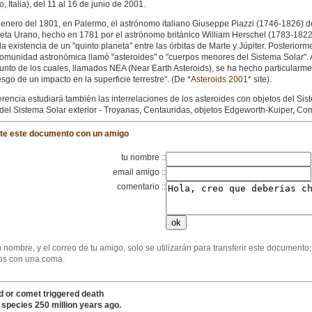
, Italia), del 11 al 16 de junio de 2001.
e enero del 1801, en Palermo, el astrónomo italiano Giuseppe Piazzi (1746-1826) d
neta Urano, hecho en 1781 por el astrónomo británico William Herschel (1783-1822).
la existencia de un "quinto planeta" entre las órbitas de Marte y Júpiter. Posteri
comunidad astronómica llamó "asteroides" o "cuerpos menores del Sistema Solar". 
unto de los cuales, llamados NEA (Near Earth Asteroids), se ha hecho particularme
iesgo de un impacto en la superficie terrestre". (De *
Asteroids 2001
* site).
rencia estudiará también las interrelaciones de los asteroides con objetos del Sist
 del Sistema Solar exterior - Troyanas, Centauridas, objetos Edgeworth-Kuiper, Com
te este documento con un amigo
tu nombre ::
email amigo ::
comentario ::
 nombre, y el correo de tu amigo, solo se utilizarán para transferir este documento
os con una coma.
d or comet triggered death
 species 250 million years ago.