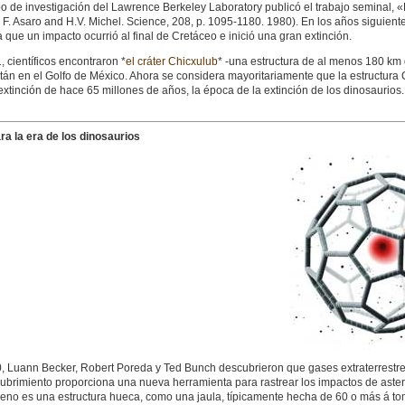
o de investigación del Lawrence Berkeley Laboratory publicó el trabajo seminal, «Ex
, F. Asaro and H.V. Michel. Science, 208, p. 1095-1180. 1980). En los años siguien
a que un impacto ocurrió al final de Cretáceo e inició una gran extinción.
 científicos encontraron *
el cráter Chicxulub
* -una estructura de al menos 180 km 
tán en el Golfo de México. Ahora se considera mayoritariamente que la estructura 
extinción de hace 65 millones de años, la época de la extinción de los dinosaurios.
ara la era de los dinosaurios
, Luann Becker, Robert Poreda y Ted Bunch descubrieron que gases extraterrestres 
ubrimiento proporciona una nueva herramienta para rastrear los impactos de astero
ereno es una estructura hueca, como una jaula, típicamente hecha de 60 o más á t