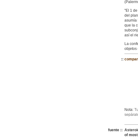
(Palermo
"El 1 d
del pla
asumía 
que la 
subconj
así el r
La confe
objetos
:
:
compar
Nota:
Tu
sepáral
fuente ::
Asteroi
of most