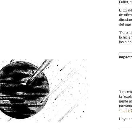
Fuller,
El 22 d
de años 
directa
del mar 
"Pero l
lo hicie
los dino
impacto
"Los crá
la "expl
gente as
forzamos
*
Lunar 
Hay unos