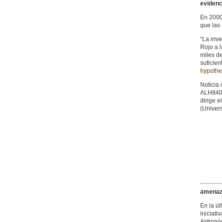
evidenc
En 2000
que las
"La inve
Rojo a l
miles de
suficien
hypothes
Noticia 
ALH8400
dirige 
(Univer
amenaza
En la ú
iniciat
Astronó