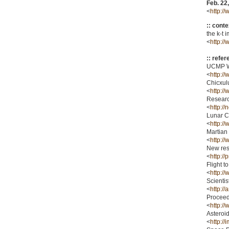
Feb. 22
<
http:/
:: cont
the k-t 
<
http:/
:: refer
UCMP We
<
http:/
Chicxul
<
http:/
Researc
<
http:/
Lunar C
<
http:/
Martian
<
http:/
New resu
<
http:/
Flight t
<
http:/
Scientis
<
http:/
Proceed
<
http:/
Asteroi
<
http://