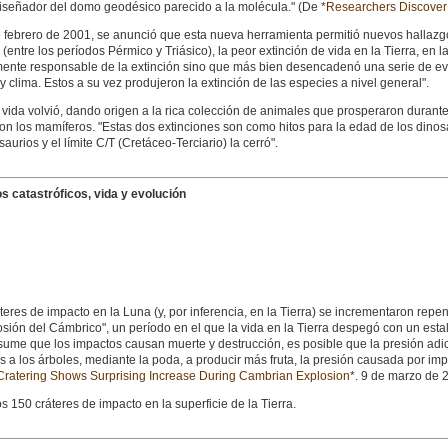
 diseñador del domo geodésico parecido a la molécula." (De *
Researchers Discover E
e febrero de 2001, se anunció que esta nueva herramienta permitió nuevos hallazg
(entre los períodos Pérmico y Triásico), la peor extinción de vida en la Tierra, en 
mente responsable de la extinción sino que más bien desencadenó una serie de ev
y clima. Estos a su vez produjeron la extinción de las especies a nivel general".
a vida volvió, dando origen a la rica colección de animales que prosperaron durant
ron los mamíferos. "Estas dos extinciones son como hitos para la edad de los dinosa
saurios y el límite C/T (Cretáceo-Terciario) la cerró".
s catastróficos, vida y evolución
teres de impacto en la Luna (y, por inferencia, en la Tierra) se incrementaron re
osión del Cámbrico", un período en el que la vida en la Tierra despegó con un est
ume que los impactos causan muerte y destrucción, es posible que la presión adicio
 a los árboles, mediante la poda, a producir más fruta, la presión causada por im
Cratering Shows Surprising Increase During Cambrian Explosion
*. 9 de marzo de 
 150 cráteres de impacto en la superficie de la Tierra.