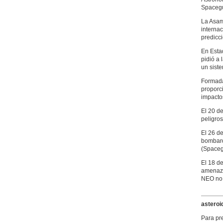
Spacegu
La Asam
internac
predicci
En Estad
pidió a
un siste
Formada
proporci
impacto
El 20 d
peligro
El 26 d
bombard
(Spaceg
El 18 de
amenaza
NEO no 
asteroi
Para pre