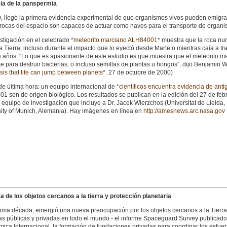
ia de la panspermia
, llegó la primera evidencia experimental de que organismos vivos pueden emigrar 
 rocas del espacio son capaces de actuar como naves para el transporte de organis
stigación en el celebrado *
meteorito marciano ALH84001
* muestra que la roca nu
a Tierra, incluso durante el impacto que lo eyectó desde Marte o mientras caía a tra
 años. "Lo que es apasionante de este estudio es que muestra que el meteorito marci
te para destruir bacterias, o incluso semillas de plantas u hongos", dijo Benjamin We
is that life can jump between planets
*. 27 de octubre de 2000)
de última hora: un equipo internacional de *
científicos encuentra evidencia de ant
1 son de origen biológico. Los resultados se publican en la edición del 27 de febr
el equipo de investigación que incluye a Dr. Jacek Wierzchos (Universitat de Lleid
sity of Munich, Alemania). Hay imágenes en línea en
http://amesnews.arc.nasa.gov
 de los objetos cercanos a la tierra y protección planetaria
ltima década, emergió una nueva preocupación por los objetos cercanos a la Tier
ivas públicas y privadas en todo el mundo - el informe Spaceguard Survey publicad
mica Internacional, la formación de fundaciones privadas para coordinar los esfue