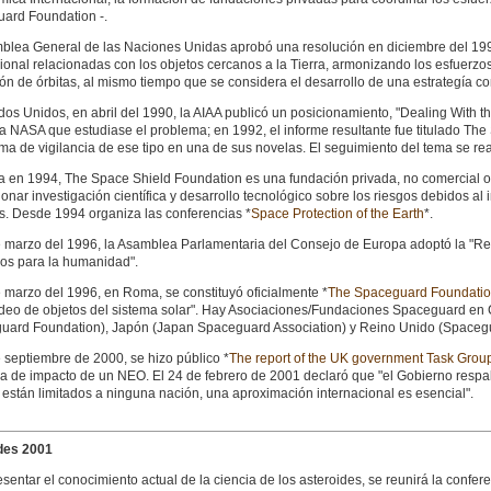
ard Foundation -.
blea General de las Naciones Unidas aprobó una resolución en diciembre del 199
ional relacionadas con los objetos cercanos a la Tierra, armonizando los esfuerzos
ón de órbitas, al mismo tiempo que se considera el desarrollo de una estrategía c
os Unidos, en abril del 1990, la AIAA publicó un posicionamiento, "Dealing With t
 la NASA que estudiase el problema; en 1992, el informe resultante fue titulado T
ma de vigilancia de ese tipo en una de sus novelas. El seguimiento del tema se real
 en 1994, The Space Shield Foundation es una fundación privada, no comercial or
onar investigación científica y desarrollo tecnológico sobre los riesgos debidos al 
s. Desde 1994 organiza las conferencias *
Space Protection of the Earth
*.
e marzo del 1996, la Asamblea Parlamentaria del Consejo de Europa adoptó la "Re
sos para la humanidad".
e marzo del 1996, en Roma, se constituyó oficialmente *
The Spaceguard Foundati
eo de objetos del sistema solar". Hay Asociaciones/Fundaciones Spaceguard en Cr
uard Foundation), Japón (Japan Spaceguard Association) y Reino Unido (Spacegu
 septiembre de 2000, se hizo público *
The report of the UK government Task Group
 de impacto de un NEO. El 24 de febrero de 2001 declaró que "el Gobierno respald
están limitados a ninguna nación, una aproximación internacional es esencial".
des 2001
sentar el conocimiento actual de la ciencia de los asteroides, se reunirá la confere