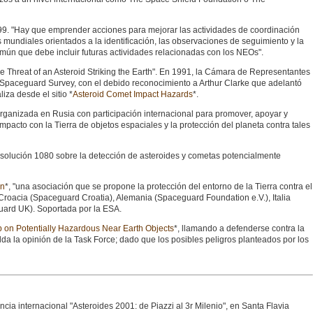
9. "Hay que emprender acciones para mejorar las actividades de coordinación
 mundiales orientados a la identificación, las observaciones de seguimiento y la
omún que debe incluir futuras actividades relacionadas con los NEOs".
he Threat of an Asteroid Striking the Earth". En 1991, la Cámara de Representantes
he Spaceguard Survey, con el debido reconocimiento a Arthur Clarke que adelantó
iza desde el sitio *
Asteroid Comet Impact Hazards
*.
ganizada en Rusia con participación internacional para promover, apoyar y
impacto con la Tierra de objetos espaciales y la protección del planeta contra tales
solución 1080 sobre la detección de asteroides y cometas potencialmente
on
*, "una asociación que se propone la protección del entorno de la Tierra contra el
oacia (Spaceguard Croatia), Alemania (Spaceguard Foundation e.V.), Italia
ard UK). Soportada por la ESA.
 on Potentially Hazardous Near Earth Objects
*, llamando a defenderse contra la
a la opinión de la Task Force; dado que los posibles peligros planteados por los
ncia internacional "Asteroides 2001: de Piazzi al 3r Milenio", en Santa Flavia