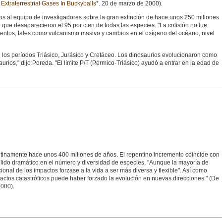
xtraterrestrial Gases In Buckyballs
*. 20 de marzo de 2000).
os al equipo de investigadores sobre la gran extinción de hace unos 250 millones
la que desaparecieron el 95 por cien de todas las especies. "La colisión no fue
entos, tales como vulcanismo masivo y cambios en el oxígeno del océano, nivel
e los períodos Triásico, Jurásico y Cretáceo. Los dinosaurios evolucionaron como
urios," dijo Poreda. "El límite P/T (Pérmico-Triásico) ayudó a entrar en la edad de
pentinamente hace unos 400 millones de años. El repentino incremento coincide con
allido dramático en el número y diversidad de especies. "Aunque la mayoría de
nal de los impactos forzase a la vida a ser más diversa y flexible". Así como
pactos catastróficos puede haber forzado la evolución en nuevas direcciones." (De
2000).