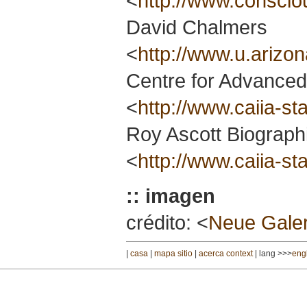
<
http://www.conscio
David Chalmers
<
http://www.u.arizo
Centre for Advanced I
<
http://www.caiia-sta
Roy Ascott Biograph
<
http://www.caiia-st
:: imagen
crédito: <
Neue Galer
|
casa
|
mapa sitio
|
acerca context
| lang >>>
eng