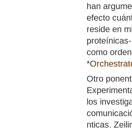
han argumen
efecto cuán
reside en m
proteínicas
como ordena
*
Orchestrat
Otro ponent
Experimenta
los investig
comunicación
nticas. Zeil