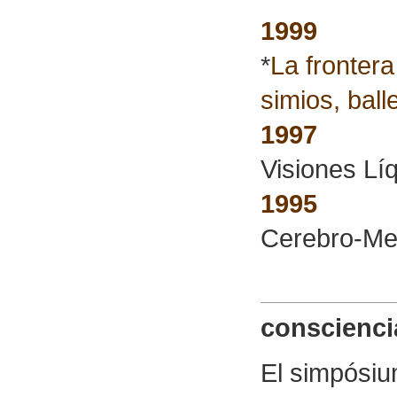
1999
*
La fronter
simios, ball
1997
Visiones Lí
1995
Cerebro-Me
conscienci
El simpósiu