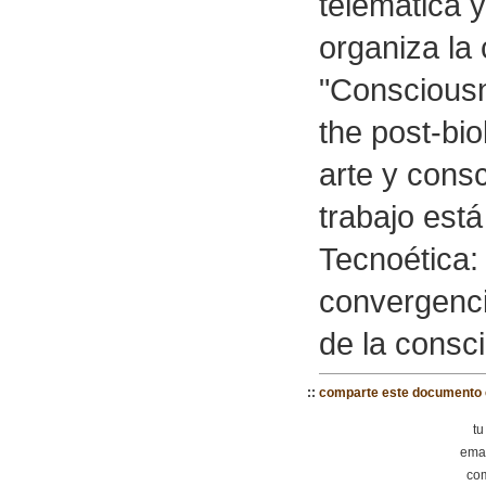
telemática 
organiza la 
"Consciousn
the post-bio
arte y consc
trabajo est
Tecnoética: 
convergencia
de la consci
:
:
comparte este documento 
tu
emai
com