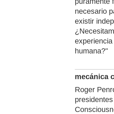
puramente f
necesario p
existir ind
¿Necesitamo
experiencia
humana?"
mecánica c
Roger Penro
presidentes
Consciousne